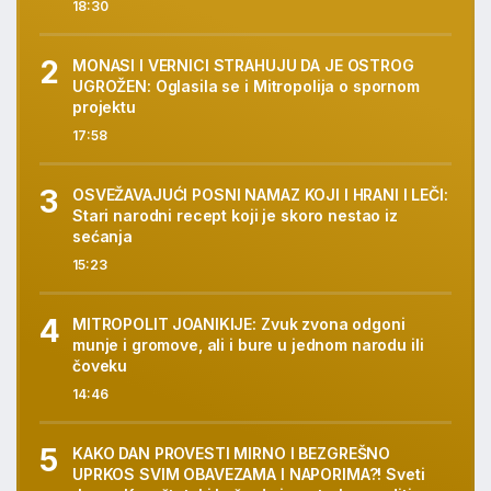
18:30
MONASI I VERNICI STRAHUJU DA JE OSTROG
UGROŽEN: Oglasila se i Mitropolija o spornom
projektu
17:58
OSVEŽAVAJUĆI POSNI NAMAZ KOJI I HRANI I LEČI:
Stari narodni recept koji je skoro nestao iz
sećanja
15:23
MITROPOLIT JOANIKIJE: Zvuk zvona odgoni
munje i gromove, ali i bure u jednom narodu ili
čoveku
14:46
KAKO DAN PROVESTI MIRNO I BEZGREŠNO
UPRKOS SVIM OBAVEZAMA I NAPORIMA?! Sveti