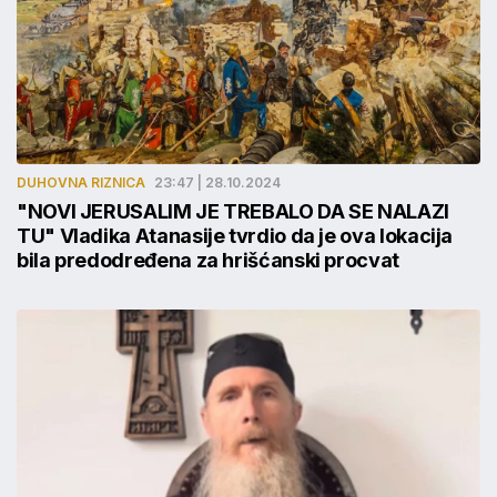
DUHOVNA RIZNICA
23:47 | 28.10.2024
"NOVI JERUSALIM JE TREBALO DA SE NALAZI
TU" Vladika Atanasije tvrdio da je ova lokacija
bila predodređena za hrišćanski procvat