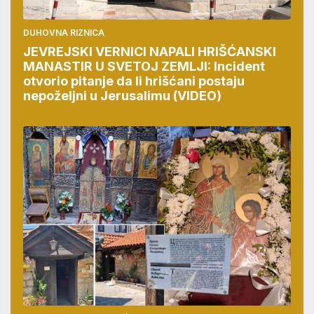
DUHOVNA RIZNICA
21:33 | 05.08.2026
JEVREJSKI VERNICI NAPALI HRIŠĆANSKI
MANASTIR U SVETOJ ZEMLJI: Incident
otvorio pitanje da li hrišćani postaju
nepoželjni u Jerusalimu (VIDEO)