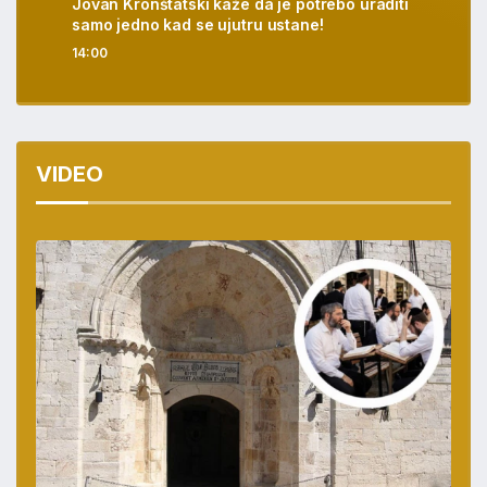
Jovan Kronštatski kaže da je potrebo uraditi
samo jedno kad se ujutru ustane!
14:00
VIDEO