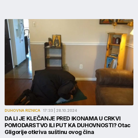
DUHOVNA RIZNICA
17:33 | 28.10.2024
DA LI JE KLEČANJE PRED IKONAMA U CRKVI
POMODARSTVO ILI PUT KA DUHOVNOSTI? Otac
Gligorije otkriva suštinu ovog čina