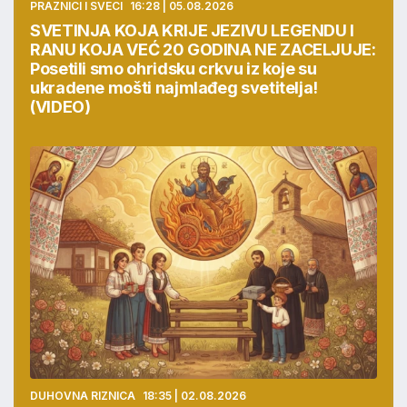
PRAZNICI I SVECI
16:28 | 05.08.2026
SVETINJA KOJA KRIJE JEZIVU LEGENDU I
RANU KOJA VEĆ 20 GODINA NE ZACELJUJE:
Posetili smo ohridsku crkvu iz koje su
ukradene mošti najmlađeg svetitelja!
(VIDEO)
DUHOVNA RIZNICA
18:35 | 02.08.2026