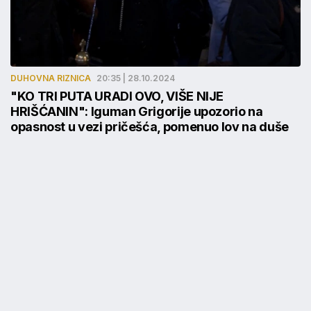
DUHOVNA RIZNICA
20:35 | 28.10.2024
"KO TRI PUTA URADI OVO, VIŠE NIJE
HRIŠĆANIN": Iguman Grigorije upozorio na
opasnost u vezi pričešća, pomenuo lov na duše