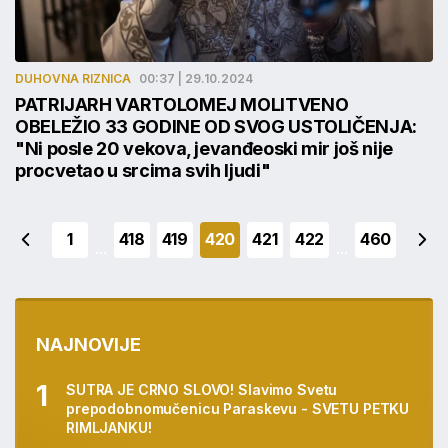
DUHOVNA RIZNICA
00:37 | 29.10.2024
PATRIJARH VARTOLOMEJ MOLITVENO
OBELEŽIO 33 GODINE OD SVOG USTOLIČENJA:
"Ni posle 20 vekova, jevanđeoski mir još nije
procvetao u srcima svih ljudi"
1
418
419
420
421
422
460
...
...
NAJNOVIJE
SUTRA JE CRNO SLOVO! Slavimo Svetu
prepodobnomučenicu Paraskevu - SVETU PETKU
RIMLJANKU!