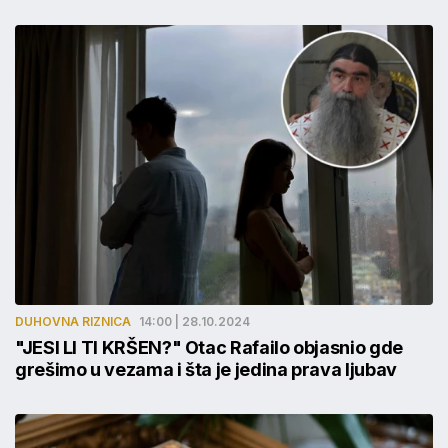
DUHOVNA RIZNICA
14:00 | 28.10.2024
"JESI LI TI KRŠEN?" Otac Rafailo objasnio gde
grešimo u vezama i šta je jedina prava ljubav