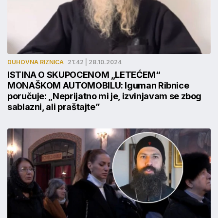
DUHOVNA RIZNICA
21:42 | 28.10.2024
ISTINA O SKUPOCENOM „LETEĆEM“
MONAŠKOM AUTOMOBILU: Iguman Ribnice
poručuje: „Neprijatno mi je, izvinjavam se zbog
sablazni, ali praštajte”