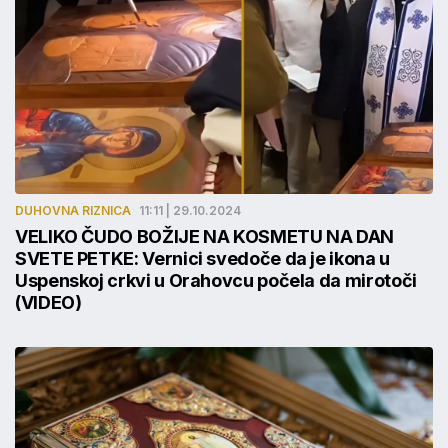
DUHOVNA RIZNICA
11:11 | 29.10.2024
VELIKO ČUDO BOŽIJE NA KOSMETU NA DAN
SVETE PETKE: Vernici svedoče da je ikona u
Uspenskoj crkvi u Orahovcu počela da mirotoči
(VIDEO)