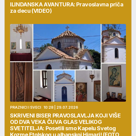
ILINDANSKA AVANTURA: Pravoslavna priča
za decu (VIDEO)
PRAZNICI I SVECI
10:28 | 29.07.2026
SKRIVENI BISER PRAVOSLAVLJA KOJI VIŠE
OD DVA VEKA ČUVA GLAS VELIKOG
SVETITELJA: Posetili smo Kapelu Svetog
Kozme Etolskog u albanskoj Himari! (FOTO,