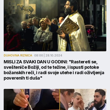
DUHOVNA RIZNICA
08:00 | 28.10.2024
MISLI ZA SVAKI DAN U GODINI: "Rastereti se,
svešteniče Božiji, od te težine, i ispusti potoke
božanskih reči, i radi svoje utehe i radi oživljenja
poverenih ti duša"