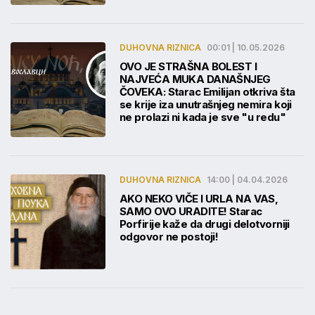
DUHOVNA RIZNICA
00:01 | 10.05.2026
OVO JE STRAŠNA BOLEST I
NAJVEĆA MUKA DANAŠNJEG
ČOVEKA: Starac Emilijan otkriva šta
se krije iza unutrašnjeg nemira koji
ne prolazi ni kada je sve "u redu"
DUHOVNA RIZNICA
14:00 | 04.04.2026
AKO NEKO VIČE I URLA NA VAS,
SAMO OVO URADITE! Starac
Porfirije kaže da drugi delotvorniji
odgovor ne postoji!