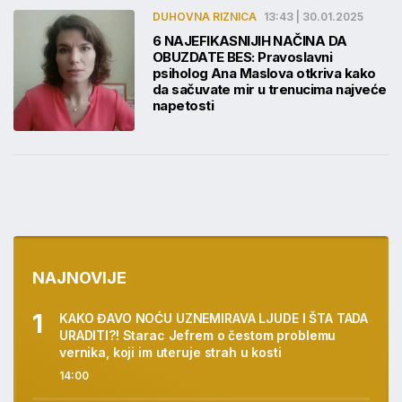
DUHOVNA RIZNICA
13:43 | 30.01.2025
6 NAJEFIKASNIJIH NAČINA DA
OBUZDATE BES: Pravoslavni
psiholog Ana Maslova otkriva kako
da sačuvate mir u trenucima najveće
napetosti
NAJNOVIJE
KAKO ĐAVO NOĆU UZNEMIRAVA LJUDE I ŠTA TADA
URADITI?! Starac Jefrem o čestom problemu
vernika, koji im uteruje strah u kosti
14:00