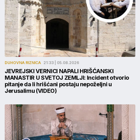
DUHOVNA RIZNICA
21:33 | 05.08.2026
JEVREJSKI VERNICI NAPALI HRIŠĆANSKI
MANASTIR U SVETOJ ZEMLJI: Incident otvorio
pitanje da li hrišćani postaju nepoželjni u
Jerusalimu (VIDEO)