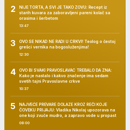
NIJE TORTA, A SVI JE TAKO ZOVU: Recept iz
starih kuvara za zaboravljeni pareni kolač sa
orasima i šerbetom
13:47
OVO SE NIKAD NE RADI U CRKVI! Teolog o čestoj
grešci vernika na bogosluženjima!
12:30
OVO BI SVAKI PRAVOSLAVAC TREBALO DA ZNA:
Kako je nastalo i kakvo značenje ima sedam
svetih tajni Pravoslavne crkve
10:37
NAJVEĆE PREVARE DOLAZE KROZ REČI KOJE
ČOVEKU PRIJAJU: Vladika Nikolaj upozorava na
one koji zvuče mudro, a zapravo vode u propast
08:00