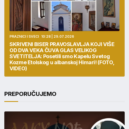
PRAZNICI I SVECI
10:28 | 29.07.2026
SKRIVENI BISER PRAVOSLAVLJA KOJI VIŠE
OD DVA VEKA ČUVA GLAS VELIKOG
SVETITELJA: Posetili smo Kapelu Svetog
Kozme Etolskog u albanskoj Himari! (FOTO,
VIDEO)
PREPORUČUJEMO