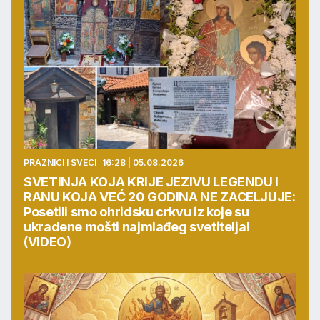
PRAZNICI I SVECI
16:28 | 05.08.2026
SVETINJA KOJA KRIJE JEZIVU LEGENDU I
RANU KOJA VEĆ 20 GODINA NE ZACELJUJE:
Posetili smo ohridsku crkvu iz koje su
ukradene mošti najmlađeg svetitelja!
(VIDEO)