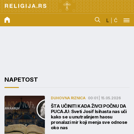
L
Ć
NAPETOST
DUHOVNA RIZNICA
00:01 | 15.05.2026
ŠTA UČINITI KADA ŽIVCI POČNU DA
PUCAJU: Sveti Josif Isihasta nas uči
kako se u unutrašnjem haosu
pronalazi mir koji menja sve odnose
oko nas