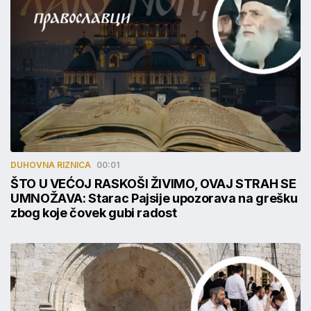
DUHOVNA RIZNICA
00:01
ŠTO U VEĆOJ RASKOŠI ŽIVIMO, OVAJ STRAH SE
UMNOŽAVA: Starac Pajsije upozorava na grešku
zbog koje čovek gubi radost