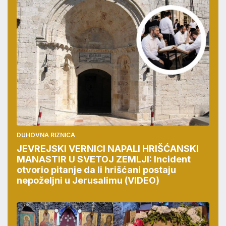
DUHOVNA RIZNICA
21:33 | 05.08.2026
JEVREJSKI VERNICI NAPALI HRIŠĆANSKI
MANASTIR U SVETOJ ZEMLJI: Incident
otvorio pitanje da li hrišćani postaju
nepoželjni u Jerusalimu (VIDEO)