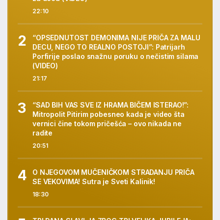
22:10
“OPSEDNUTOST DEMONIMA NIJE PRIČA ZA MALU
DECU, NEGO TO REALNO POSTOJI”: Patrijarh
Porfirije poslao snažnu poruku o nečistim silama
(VIDEO)
21:17
“SAD BIH VAS SVE IZ HRAMA BIČEM ISTERAO!”:
Mitropolit Pitirim pobesneo kada je video šta
vernici čine tokom pričešća – ovo nikada ne
radite
20:51
O NJEGOVOM MUČENIČKOM STRADANJU PRIČA
SE VEKOVIMA! Sutra je Sveti Kalinik!
18:30