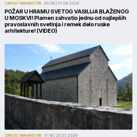
CRKVE I MANASTIRI
09:38 | 01.08.2026
POŽAR U HRAMU SVETOG VASILIJA BLAŽENOG
U MOSKVI! Plamen zahvatio jednu od najlepših
pravoslavnih svetinja i remek delo ruske
arhitekture! (VIDEO)
CRKVE I MANASTIRI
17:18 | 25.07.2026