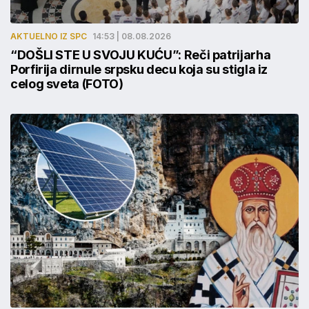
AKTUELNO IZ SPC
14:53 | 08.08.2026
“DOŠLI STE U SVOJU KUĆU”: Reči patrijarha
Porfirija dirnule srpsku decu koja su stigla iz
celog sveta (FOTO)