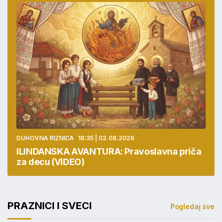
DUHOVNA RIZNICA
18:35 | 02.08.2026
ILINDANSKA AVANTURA: Pravoslavna priča
za decu (VIDEO)
PRAZNICI I SVECI
Pogledaj sve