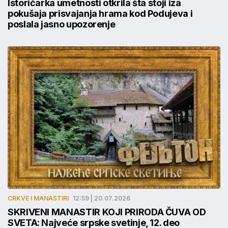
Istoričarka umetnosti otkrila šta stoji iza
pokušaja prisvajanja hrama kod Podujeva i
poslala jasno upozorenje
CRKVE I MANASTIRI
12:59 | 20.07.2026
SKRIVENI MANASTIR KOJI PRIRODA ČUVA OD
SVETA: Najveće srpske svetinje, 12. deo