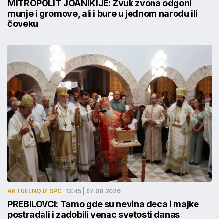
MITROPOLIT JOANIKIJE: Zvuk zvona odgoni
munje i gromove, ali i bure u jednom narodu ili
čoveku
AKTUELNO IZ SPC
13:45 | 07.08.2026
PREBILOVCI: Tamo gde su nevina deca i majke
postradali i zadobili venac svetosti danas