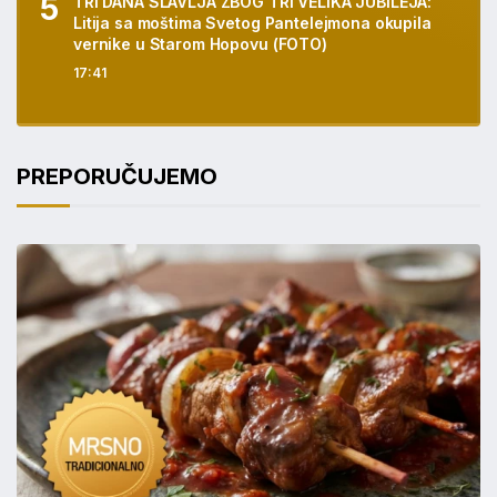
TRI DANA SLAVLJA ZBOG TRI VELIKA JUBILEJA:
Litija sa moštima Svetog Pantelejmona okupila
vernike u Starom Hopovu (FOTO)
17:41
PREPORUČUJEMO