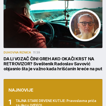
DUHOVNA RIZNICA
11:39
DA LI VOZAČ ČINI GREH AKO OKAČI KRST NA
RETROVIZOR? Sveštenik Radoslav Savović
objasnio šta je važno kada hrišćanin kreće na put
NAJNOVIJE
TAJNA STARE DRVENE KUTIJE: Pravoslavna priča
za decu (VIDEO)