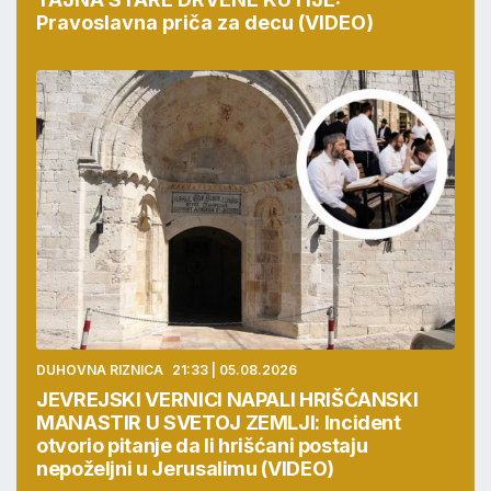
Pravoslavna priča za decu (VIDEO)
DUHOVNA RIZNICA
21:33 | 05.08.2026
JEVREJSKI VERNICI NAPALI HRIŠĆANSKI
MANASTIR U SVETOJ ZEMLJI: Incident
otvorio pitanje da li hrišćani postaju
nepoželjni u Jerusalimu (VIDEO)