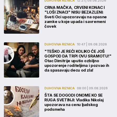
DUHOVNA RIZNICA
12:21 | 09.08.2026
CRNA MAČKA, CRVENI KONAC I
"LOŠI ZNACI" NISU BEZAZLENI:
Sveti Oci upozoravaju na opasne
zamke u koje upada i savremeni
čovek
DUHOVNA RIZNICA
10:47 | 09.08.2026
"TEŠKO JE REĆI KOLIKO ĆE JOŠ
GOSPOD DA TRPI OVU SRAMOTU!"
Otac Dimitrije uputio ozbiljno
upozorenje roditeljima i pozvao ih
da spasavaju decu od zla!
DUHOVNA RIZNICA
08:00 | 09.08.2026
ŠTA SE DOGODI ONOME KO SE
RUGA SVETINJI: Vladika Nikolaj
upozorava na cenu ljudskog
podsmeha