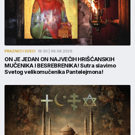
PRAZNICI I SVECI
18:30 | 08.08.2026
ON JE JEDAN ON NAJVEĆIH HRIŠĆANSKIH
MUČENIKA I BESREBRENIKA! Sutra slavimo
Svetog velikomučenika Pantelejmona!