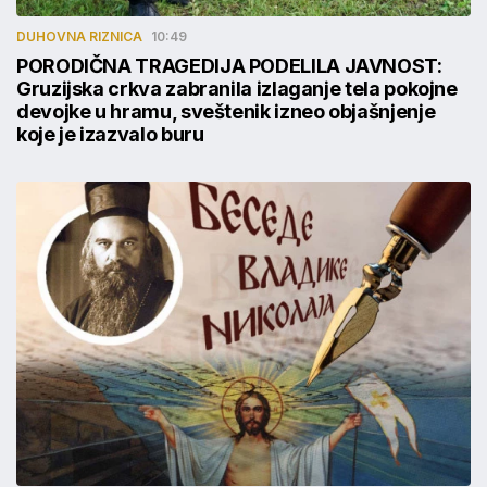
DUHOVNA RIZNICA
10:49
PORODIČNA TRAGEDIJA PODELILA JAVNOST:
Gruzijska crkva zabranila izlaganje tela pokojne
devojke u hramu, sveštenik izneo objašnjenje
koje je izazvalo buru