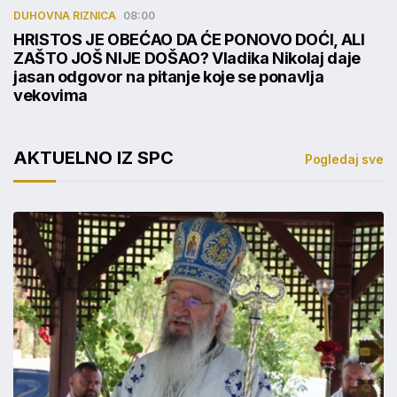
DUHOVNA RIZNICA
08:00
HRISTOS JE OBEĆAO DA ĆE PONOVO DOĆI, ALI
ZAŠTO JOŠ NIJE DOŠAO? Vladika Nikolaj daje
jasan odgovor na pitanje koje se ponavlja
vekovima
AKTUELNO IZ SPC
Pogledaj sve