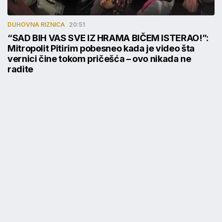
DUHOVNA RIZNICA
20:51
“SAD BIH VAS SVE IZ HRAMA BIČEM ISTERAO!”:
Mitropolit Pitirim pobesneo kada je video šta
vernici čine tokom pričešća – ovo nikada ne
radite