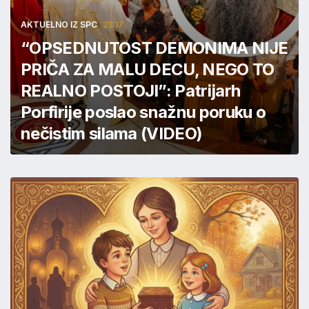
AKTUELNO IZ SPC
21:17
“OPSEDNUTOST DEMONIMA NIJE
PRIČA ZA MALU DECU, NEGO TO
REALNO POSTOJI”: Patrijarh
Porfirije poslao snažnu poruku o
nečistim silama (VIDEO)