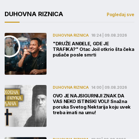
DUHOVNA RIZNICA
Pogledaj sve
DUHOVNA RIZNICA
16:24 | 09.08.2026
"DRUŽE ANĐELE, GDE JE
TRAFIKA?" Otac Joil otkrio šta čeka
pušače posle smrti
DUHOVNA RIZNICA
14:00 | 09.08.2026
OVO JE NAJSIGURNIJI ZNAK DA
VAS NEKO ISTINSKI VOLI! Snažna
poruka Svetog Nektarija koju uvek
treba imati na umu!