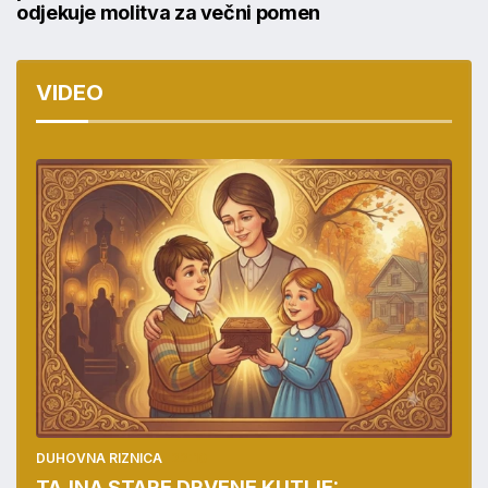
odjekuje molitva za večni pomen
VIDEO
DUHOVNA RIZNICA
22:10
TAJNA STARE DRVENE KUTIJE: