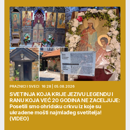
PRAZNICI I SVECI
16:28 | 05.08.2026
SVETINJA KOJA KRIJE JEZIVU LEGENDU I
RANU KOJA VEĆ 20 GODINA NE ZACELJUJE:
Posetili smo ohridsku crkvu iz koje su
ukradene mošti najmlađeg svetitelja!
(VIDEO)