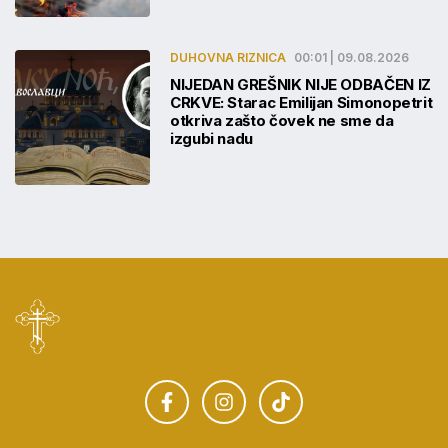
DUHOVNA RIZNICA
00:01 | 09.08.2026
NIJEDAN GREŠNIK NIJE ODBAČEN IZ
CRKVE: Starac Emilijan Simonopetrit
otkriva zašto čovek ne sme da
izgubi nadu