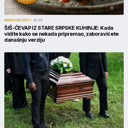
MRSNI RECEPTI
16:28
ŠIŠ-ĆEVAP IZ STARE SRPSKE KUHINJE: Kada
vidite kako se nekada pripremao, zaboravićete
današnju verziju