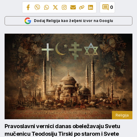
0
Dodaj Religija kao željeni izvor na Googlu
Religija
Pravoslavni vernici danas obeležavaju Svetu
mučenicu Teodosiju Tirski po starom i Svete