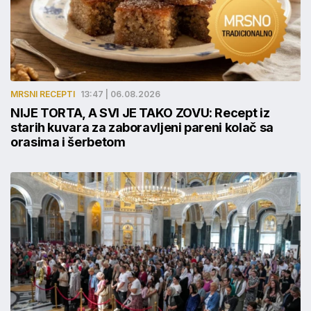
MRSNI RECEPTI
13:47 | 06.08.2026
NIJE TORTA, A SVI JE TAKO ZOVU: Recept iz
starih kuvara za zaboravljeni pareni kolač sa
orasima i šerbetom