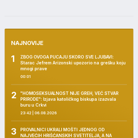
NAJNOVIJE
ZBOG OVOGA PUCAJU SKORO SVE LJUBAVI:
Starac Jefrem Arizonski upozorio na grešku koju
mnogi prave
00:01
"HOMOSEKSUALNOST NIJE GREH, VEĆ STVAR
PRIRODE": Izjava katoličkog biskupa izazvala
buru u Crkvi
23:42 | 06.08.2026
PROVALNICI UKRALI MOŠTI JEDNOG OD
NAJVEĆIH HRIŠĆANSKIH SVETITELJA, A NA