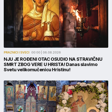
PRAZNICI I SVECI
00:00 | 06.08.2026
NJU JE ROĐENI OTAC OSUDIO NA STRAVIČNU
SMRT ZBOG VERE U HRISTA! Danas slavimo
Svetu velikomučenicu Hristinu!