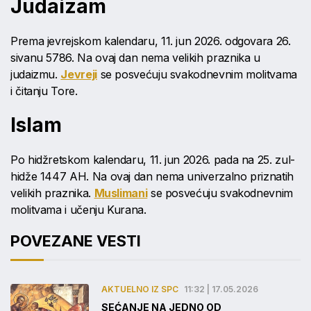
Judaizam
Prema jevrejskom kalendaru, 11. jun 2026. odgovara 26.
sivanu 5786. Na ovaj dan nema velikih praznika u
judaizmu.
Jevreji
se posvećuju svakodnevnim molitvama
i čitanju Tore.
Islam
Po hidžretskom kalendaru, 11. jun 2026. pada na 25. zul-
hidže 1447 AH. Na ovaj dan nema univerzalno priznatih
velikih praznika.
Muslimani
se posvećuju svakodnevnim
molitvama i učenju Kurana.
POVEZANE VESTI
AKTUELNO IZ SPC
11:32 | 17.05.2026
SEĆANJE NA JEDNO OD