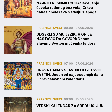
NAJPOTRESNIJIH ČUDA: Isceljenje
čoveka rođenog bez vida, Crkva
danas obeležava Nedelju slepoga
PRAZNICI I SVECI
00:00 | 27.05.2026
ODSEKLI SU MU JEZIK, A ON JE
NASTAVIO DA GOVORI: Danas
slavimo Svetog mučenika Isidora
PRAZNICI I SVECI
07:00 | 07.06.2026
CRKVA DANAS SLAVI NEDELJU SVIH
SVETIH: Jedan od najposebnijih dana
u pravoslavnom kalendaru
PRAZNICI I SVECI
06:00 | 10.06.2026
VERSKI KALENDAR ZA SREDU 10. JUN