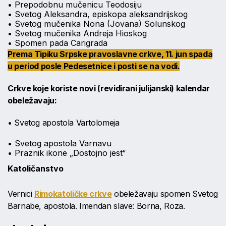
• Prepodobnu mučenicu Teodosiju
• Svetog Aleksandra, episkopa aleksandrijskog
• Svetog mučenika Nona (Jovana) Solunskog
• Svetog mučenika Andreja Hioskog
• Spomen pada Carigrada
Prema Tipiku Srpske pravoslavne crkve, 11. jun spada
u period posle Pedesetnice i posti se na vodi.
Crkve koje koriste novi (revidirani julijanski) kalendar
obeležavaju:
• Svetog apostola Vartolomeja
• Svetog apostola Varnavu
• Praznik ikone „Dostojno jest“
Katoličanstvo
Vernici
Rimokatoličke crkve
obeležavaju spomen Svetog
Barnabe, apostola. Imendan slave: Borna, Roza.