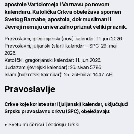
apostole Vartolomeja i Varnavu po novom
kalendaru. Katolička Crkva obeležava spomen
Svetog Barnabe, apostola, dok muslimani i
Jevreji nemaju univerzalno priznat veliki praznik.
Pravoslavni, gregorijanski (novi) kalendar: 11. jun 2026.
Pravoslavni, julijanski (stari) kalendar - SPC: 29. maj
2026.
Katolički, gregorijanski kalendar: 11. jun 2026.
Judaizam (jevrejski kalendar): 26. sivan 5786
Islam (hidžretski kalendar): 25. zul-hidže 1447 AH
Pravoslavlje
Crkve koje koriste stari (julijanski) kalendar, uključujući
Srpsku pravoslavnu crkvu (SPC), obeležavaju:
• Svetu mučenicu Teodosiju Tirski