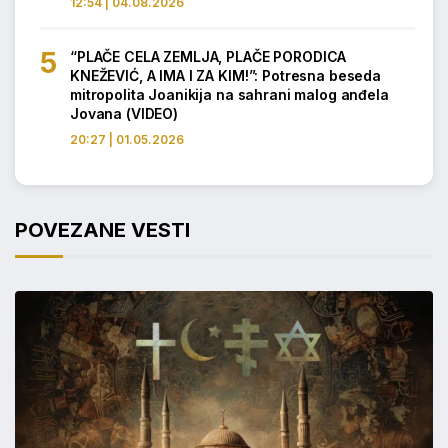
12:54 | 04.08.2026
“PLAČE CELA ZEMLJA, PLAČE PORODICA
KNEŽEVIĆ, A IMA I ZA KIM!”: Potresna beseda
mitropolita Joanikija na sahrani malog anđela
Jovana (VIDEO)
20:27 | 01.05.2026
POVEZANE VESTI