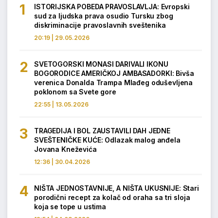
ISTORIJSKA POBEDA PRAVOSLAVLJA: Evropski
sud za ljudska prava osudio Tursku zbog
diskriminacije pravoslavnih sveštenika
20:19 | 29.05.2026
SVETOGORSKI MONASI DARIVALI IKONU
BOGORODICE AMERIČKOJ AMBASADORKI: Bivša
verenica Donalda Trampa Mlađeg oduševljena
poklonom sa Svete gore
22:55 | 13.05.2026
TRAGEDIJA I BOL ZAUSTAVILI DAH JEDNE
SVEŠTENIČKE KUĆE: Odlazak malog anđela
Jovana Kneževića
12:36 | 30.04.2026
NIŠTA JEDNOSTAVNIJE, A NIŠTA UKUSNIJE: Stari
porodični recept za kolač od oraha sa tri sloja
koja se tope u ustima