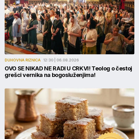
DUHOVNA RIZNICA
12:30 | 06.08.2026
OVO SE NIKAD NE RADI U CRKVI! Teolog o čestoj
grešci vernika na bogosluženjima!