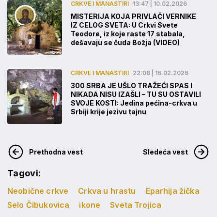
CRKVE I MANASTIRI
13:47 | 10.02.2026
MISTERIJA KOJA PRIVLAČI VERNIKE
IZ CELOG SVETA: U Crkvi Svete
Teodore, iz koje raste 17 stabala,
dešavaju se čuda Božja (VIDEO)
CRKVE I MANASTIRI
22:08 | 16.02.2026
300 SRBA JE UŠLO TRAŽEĆI SPAS I
NIKADA NISU IZAŠLI – TU SU OSTAVILI
SVOJE KOSTI: Jedina pećina-crkva u
Srbiji krije jezivu tajnu
Prethodna vest
Sledeća vest
Tagovi:
Neobične crkve
Crkva u hrastu
Eparhija žička
Selo Čibukovica
ikone
Sveta Trojica