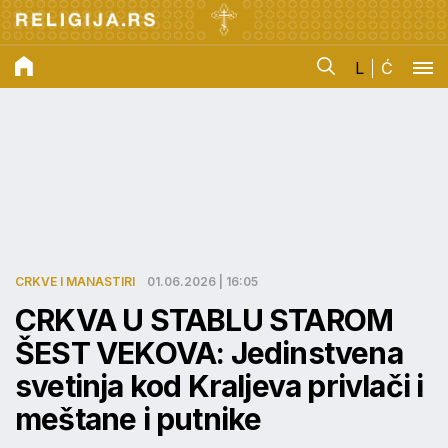
L
Ć
CRKVE I MANASTIRI
01.06.2026 | 16:05
CRKVA U STABLU STAROM
ŠEST VEKOVA: Jedinstvena
svetinja kod Kraljeva privlači i
meštane i putnike