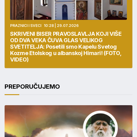
PRAZNICI I SVECI
10:28 | 29.07.2026
SKRIVENI BISER PRAVOSLAVLJA KOJI VIŠE
OD DVA VEKA ČUVA GLAS VELIKOG
SVETITELJA: Posetili smo Kapelu Svetog
Kozme Etolskog u albanskoj Himari! (FOTO,
VIDEO)
PREPORUČUJEMO