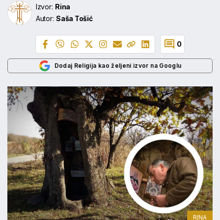
Izvor:
Rina
Autor:
Saša Tošić
0
Dodaj Religija kao željeni izvor na Googlu
RINA