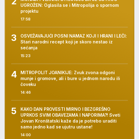
UGROŽEN: Oglasila se i Mitropolija o spornom
projektu
17:58
OSVEŽAVAJUĆI POSNI NAMAZ KOJI I HRANI I LEČI:
Stari narodni recept koji je skoro nestao iz
sećanja
15:23
MITROPOLIT JOANIKIJE: Zvuk zvona odgoni
munje i gromove, ali i bure u jednom narodu ili
čoveku
14:46
KAKO DAN PROVESTI MIRNO I BEZGREŠNO
UPRKOS SVIM OBAVEZAMA I NAPORIMA?! Sveti
Jovan Kronštatski kaže da je potrebo uraditi
samo jedno kad se ujutru ustane!
14:00