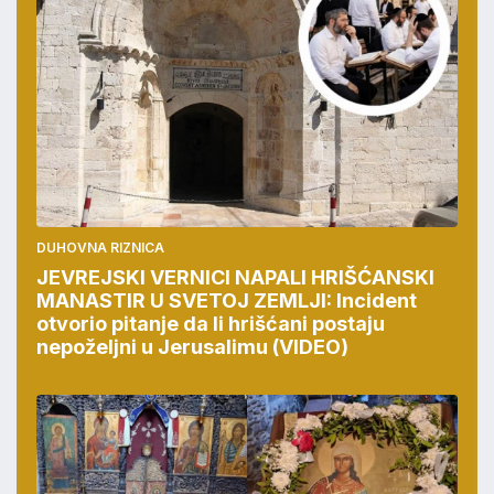
DUHOVNA RIZNICA
21:33 | 05.08.2026
JEVREJSKI VERNICI NAPALI HRIŠĆANSKI
MANASTIR U SVETOJ ZEMLJI: Incident
otvorio pitanje da li hrišćani postaju
nepoželjni u Jerusalimu (VIDEO)