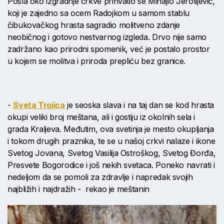
Posla oko izgradnje crkve prihvatio se Mihajlo Jerotijević,
koji je zajedno sa ocem Radojkom u samom stablu
čibukovačkog hrasta sagradio molitveno zdanje
neobičnog i gotovo nestvarnog izgleda. Drvo nije samo
zadržano kao prirodni spomenik, već je postalo prostor
u kojem se molitva i priroda prepliću bez granice.
-
Sveta Trojica
je seoska slava i na taj dan se kod hrasta
okupi veliki broj meštana, ali i gostiju iz okolnih sela i
grada Kraljeva. Međutim, ova svetinja je mesto okupljanja
i tokom drugih praznika, te se u našoj crkvi nalaze i ikone
Svetog Jovana, Svetog Vasilija Ostroškog, Svetog Đorđa,
Presvete Bogorodice i još nekih svetaca. Poneko navrati i
nedeljom da se pomoli za zdravlje i napredak svojih
najbližih i najdražih - rekao je meštanin