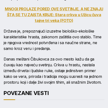
MNOGI PROLAZE PORED OVE SVETINJE, A NE ZNAJU
ŠTA SE TU ZAISTA KRIJE: Stara crkva u Užicu čuva
tajne tri veka (FOTO)
Država je, prepoznajući izuzetne biološko-ekološke
karakteristike hrasta, zakonom zaštitila ovo stablo. Time
je njegova vrednost potvrđena i sa naučne strane, ne
samo kroz veru i predanja.
Danas meštani Čibukovca za ovo mesto kažu da ga
čuvaju kao najveću svetinju. Crkva u hrastu, nastala
između drveta i ljudske ruke, ostaje jedinstven primer
kako se vera, priroda i tradicija mogu susresti na jednom
prostoru koji i dalje živi svojim tihim, ali snažnim životom.
POVEZANE VESTI