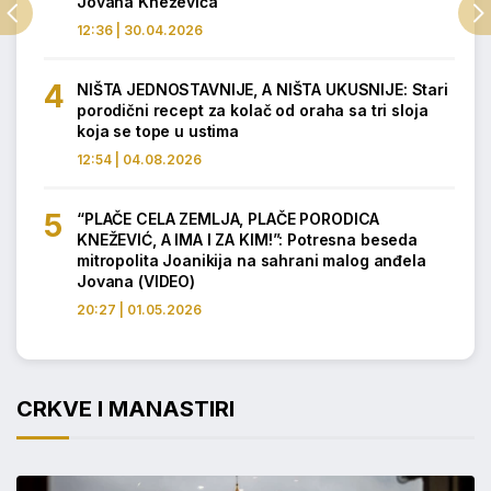
Jovana Kneževića
12:36 | 30.04.2026
NIŠTA JEDNOSTAVNIJE, A NIŠTA UKUSNIJE: Stari
porodični recept za kolač od oraha sa tri sloja
koja se tope u ustima
12:54 | 04.08.2026
“PLAČE CELA ZEMLJA, PLAČE PORODICA
KNEŽEVIĆ, A IMA I ZA KIM!”: Potresna beseda
mitropolita Joanikija na sahrani malog anđela
Jovana (VIDEO)
20:27 | 01.05.2026
CRKVE I MANASTIRI