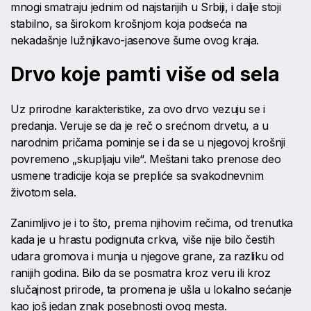
mnogi smatraju jednim od najstarijih u Srbiji, i dalje stoji
stabilno, sa širokom krošnjom koja podseća na
nekadašnje lužnjikavo-jasenove šume ovog kraja.
Drvo koje pamti više od sela
Uz prirodne karakteristike, za ovo drvo vezuju se i
predanja. Veruje se da je reč o srećnom drvetu, a u
narodnim pričama pominje se i da se u njegovoj krošnji
povremeno „skupljaju vile“. Meštani tako prenose deo
usmene tradicije koja se prepliće sa svakodnevnim
životom sela.
Zanimljivo je i to što, prema njihovim rečima, od trenutka
kada je u hrastu podignuta crkva, više nije bilo čestih
udara gromova i munja u njegove grane, za razliku od
ranijih godina. Bilo da se posmatra kroz veru ili kroz
slučajnost prirode, ta promena je ušla u lokalno sećanje
kao još jedan znak posebnosti ovog mesta.