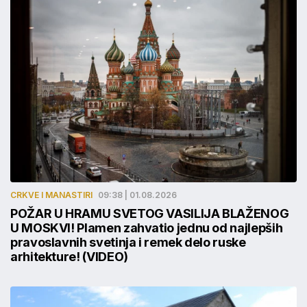
CRKVE I MANASTIRI
09:38 | 01.08.2026
POŽAR U HRAMU SVETOG VASILIJA BLAŽENOG
U MOSKVI! Plamen zahvatio jednu od najlepših
pravoslavnih svetinja i remek delo ruske
arhitekture! (VIDEO)