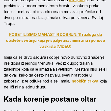
prekinula. U monumentalnom hrastu, visokom preko
trideset metara, obima oko osam metara i prečnika od
dva i po metra, nastala je mala crkva posvećena Svetoj
Trojici.
POSETILI SMO MANASTIR DOBRUN: 11 razloga da
obiđete svetinju koja je spaljivana, minirana i ponovo
vaskrsla (VIDEO)
Ideja da se drvo sačuva i dobije novo duhovno značenje
nije došla iz jednog trenutka, već iz dugog trajanja
zajednice koja ga je smatrala svetinjom. Meštani nisu želeli
da ovaj, kako ga često nazivaju, sveti hrast ode u
zaborav. Iz te odluke rodila se i mala,
neobičn crkva
koja
ne liči ni na jednu drugu.
Kada korenje postane oltar