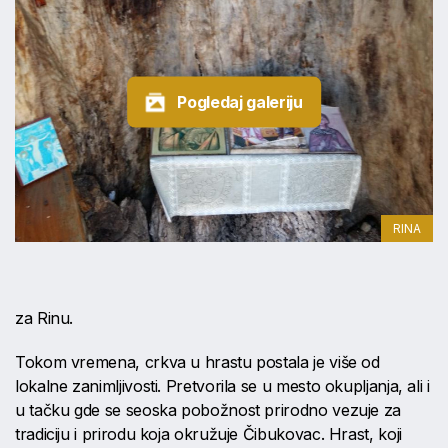
Pogledaj galeriju
RINA
za Rinu.
Tokom vremena, crkva u hrastu postala je više od
lokalne zanimljivosti. Pretvorila se u mesto okupljanja, ali i
u tačku gde se seoska pobožnost prirodno vezuje za
tradiciju i prirodu koja okružuje Čibukovac. Hrast, koji