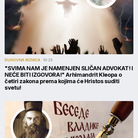
DUHOVNA RIZNICA
10:25
"SVIMA NAM JE NAMENJEN SLIČAN ADVOKAT! I
NEĆE BITI IZGOVORA!" Arhimandrit Kleopa o
četiri zakona prema kojima će Hristos suditi
svetu!