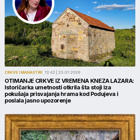
CRKVE I MANASTIRI
13:42 | 23.07.2026
OTIMANJE CRKVE IZ VREMENA KNEZA LAZARA:
Istoričarka umetnosti otkrila šta stoji iza
pokušaja prisvajanja hrama kod Podujeva i
poslala jasno upozorenje