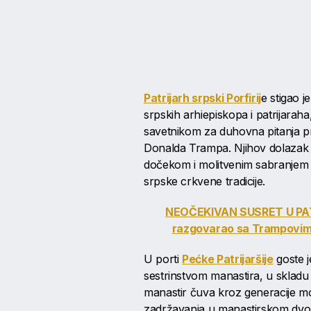
Patrijarh srpski Porfirij
e stigao j
srpskih arhiepiskopa i patrijarah
savetnikom za duhovna pitanja p
Donalda Trampa. Njihov dolazak u
dočekom i molitvenim sabranjem u
srpske crkvene tradicije.
NEOČEKIVAN SUSRET U PATRIJ
razgovarao sa Trampovi
U porti
Pećke Patrijaršije
goste j
sestrinstvom manastira, u skladu
manastir čuva kroz generacije m
zadržavanja u manastirskom dvorišt