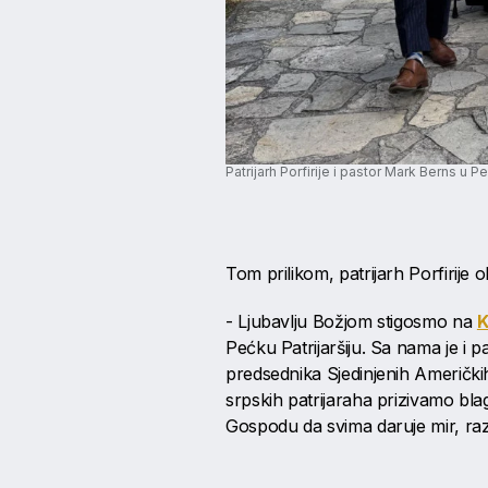
Patrijarh Porfirije i pastor Mark Berns u Peć
Tom prilikom, patrijarh Porfirije 
- Ljubavlju Božjom stigosmo na
K
Pećku Patrijaršiju. Sa nama je i 
predsednika Sjedinjenih Američk
srpskih patrijaraha prizivamo bla
Gospodu da svima daruje mir, raz