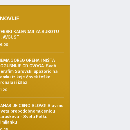
NOVIJE
VERSKI KALENDAR ZA SUBOTU
8. AVGUST
6:00
NEMA GOREG GREHA I NIŠTA
POGUBNIJE OD OVOGA: Sveti
erafim Sarovski upozorio na
amku iz koje čovek teško
ronalazi izlaz
1:20
DANAS JE CRNO SLOVO! Slavimo
Svetu prepodobnomučenicu
araskevu - Svetu Petku
imljanku
0:25