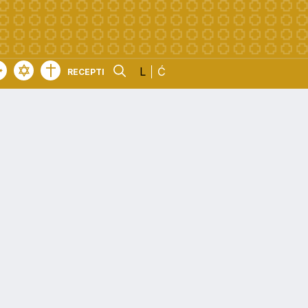
L
Ć
RECEPTI