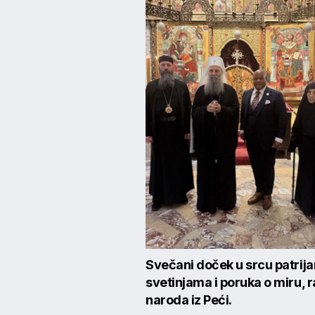
Svečani doček u srcu patrij
svetinjama i poruka o miru,
naroda iz Peći.