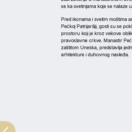
se ka svetinjama koje se nalaze 
Pred ikonama i svetim moštima arh
Pećkoj Patrijaršiji, gosti su se pok
prostoru koji je kroz vekove obli
pravoslavne crkve. Manastir Pećk
zaštitom Uneska, predstavlja jed
arhitekture i duhovnog nasleđa.