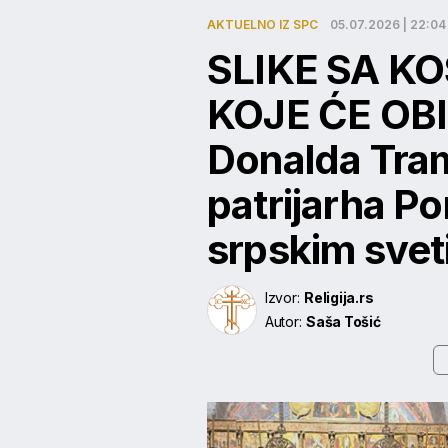
AKTUELNO IZ SPC
05.07.2026 | 22:04
SLIKE SA K
KOJE ĆE OBI
Donalda Tram
patrijarha Po
srpskim sve
Izvor:
Religija.rs
Autor:
Saša Tošić