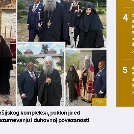
D
I
i
d
2
P
d
j
2
SPC
aršijskog kompleksa, poklon pred
 razumevanju i duhovnoj povezanosti