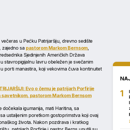
e večeras u Pećku Patrijaršiju, drevno sedište
a, zajedno sa
pastorom Markom Bernsom
,
redsednika Sjedinjenih Američkih Država
 stavropigijalnu lavru obeležen je svečanim
 porti manastira, koji vekovima čuva kontinuitet
NAJ
ARŠIJI: Evo o čemu je patrijarh Porfirije
m savetnikom, pastorom Markom Bernsom
e dočekala igumanija, mati Haritina, sa
 sa ustaljenim poretkom gostoprimstva koji ovaj
onaškog života. Nakon pozdrava i kratkog
u, patrijarh Porfirije i pastor Berns uputili su