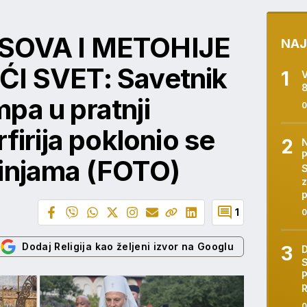
OSOVA I METOHIJE
NAJ
ĆI SVET: Savetnik
pa u pratnji
0
rfirija poklonio se
tinjama (FOTO)
S
z
p
1
0
Dodaj Religija kao željeni izvor na Googlu
P
R
0