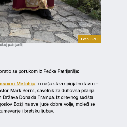
Foto: SPC
koj patrijaršiji
obratio se porukom iz Pećke Patrijaršije:
osovo i Metohiju
, u našu stavropigijalnu lavru –
pastor Mark Berns, savetnik za duhovna pitanja
ih Država Donalda Trampa. Iz drevnog sedišta
goslov Božji na sve ljude dobre volje, moleći se
umevanje i bratsku ljubav.