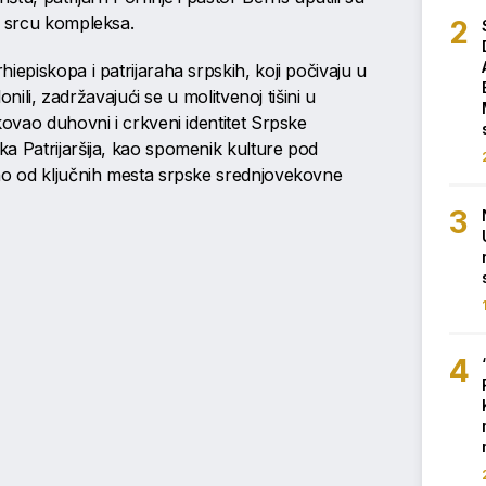
u srcu kompleksa.
iepiskopa i patrijaraha srpskih, koji počivaju u
lonili, zadržavajući se u molitvenoj tišini u
kovao duhovni i crkveni identitet Srpske
a Patrijaršija, kao spomenik kulture pod
no od ključnih mesta srpske srednjovekovne