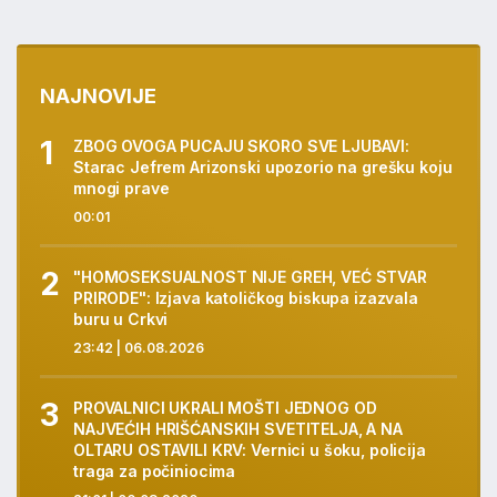
NAJNOVIJE
ZBOG OVOGA PUCAJU SKORO SVE LJUBAVI:
Starac Jefrem Arizonski upozorio na grešku koju
mnogi prave
00:01
"HOMOSEKSUALNOST NIJE GREH, VEĆ STVAR
PRIRODE": Izjava katoličkog biskupa izazvala
buru u Crkvi
23:42 | 06.08.2026
PROVALNICI UKRALI MOŠTI JEDNOG OD
NAJVEĆIH HRIŠĆANSKIH SVETITELJA, A NA
OLTARU OSTAVILI KRV: Vernici u šoku, policija
traga za počiniocima