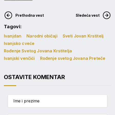
Prethodna vest
Sledeća vest
Tagovi:
Ivanjdan
Narodni običaji
Sveti Jovan Krstitelj
Ivanjsko cveće
Rođenje Svetog Jovana Krstitelja
Ivanjski venčići
Rođenje svetog Jovana Preteče
OSTAVITE KOMENTAR