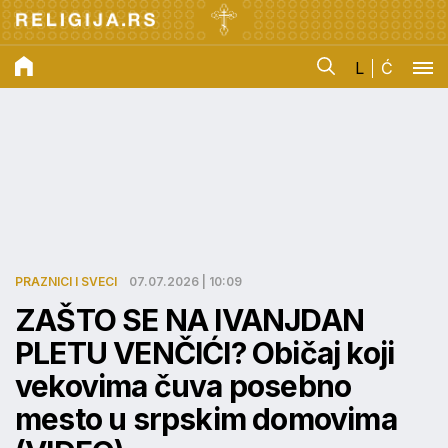
L
Ć
PRAZNICI I SVECI
07.07.2026 | 10:09
ZAŠTO SE NA IVANJDAN
PLETU VENČIĆI? Običaj koji
vekovima čuva posebno
mesto u srpskim domovima