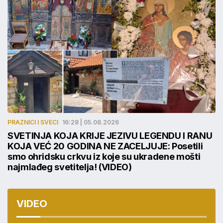
PRAZNICI I SVECI
16:28 | 05.08.2026
SVETINJA KOJA KRIJE JEZIVU LEGENDU I RANU
KOJA VEĆ 20 GODINA NE ZACELJUJE: Posetili
smo ohridsku crkvu iz koje su ukradene mošti
najmlađeg svetitelja! (VIDEO)
VIDEO