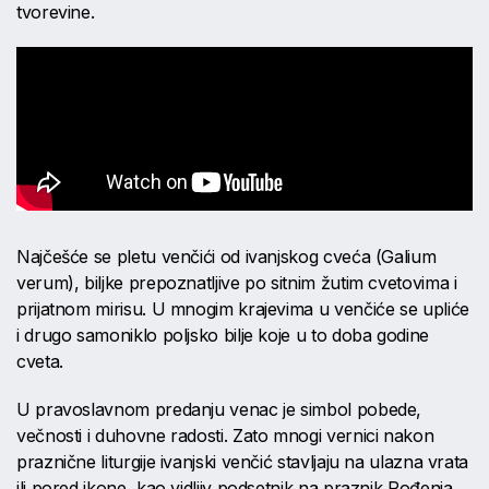
tvorevine.
Najčešće se pletu venčići od ivanjskog cveća (Galium
verum), biljke prepoznatljive po sitnim žutim cvetovima i
prijatnom mirisu. U mnogim krajevima u venčiće se upliće
i drugo samoniklo poljsko bilje koje u to doba godine
cveta.
U pravoslavnom predanju venac je simbol pobede,
večnosti i duhovne radosti. Zato mnogi vernici nakon
praznične liturgije ivanjski venčić stavljaju na ulazna vrata
ili pored ikone, kao vidljiv podsetnik na praznik Rođenja