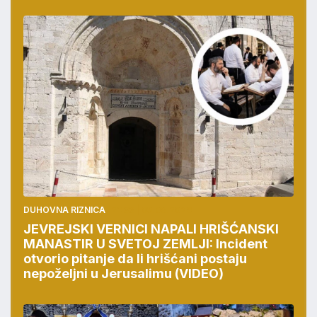
DUHOVNA RIZNICA
21:33 | 05.08.2026
JEVREJSKI VERNICI NAPALI HRIŠĆANSKI
MANASTIR U SVETOJ ZEMLJI: Incident
otvorio pitanje da li hrišćani postaju
nepoželjni u Jerusalimu (VIDEO)