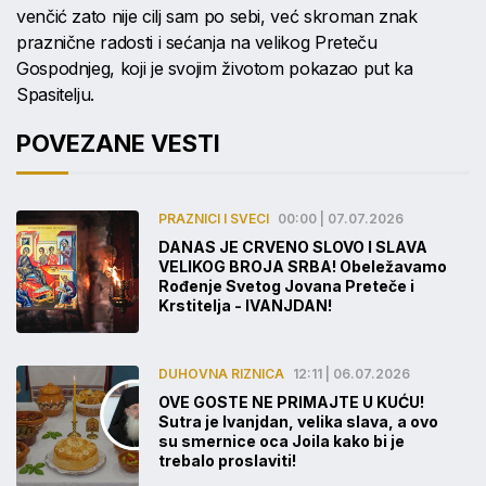
venčić zato nije cilj sam po sebi, već skroman znak
praznične radosti i sećanja na velikog Preteču
Gospodnjeg, koji je svojim životom pokazao put ka
Spasitelju.
POVEZANE VESTI
PRAZNICI I SVECI
00:00 | 07.07.2026
DANAS JE CRVENO SLOVO I SLAVA
VELIKOG BROJA SRBA! Obeležavamo
Rođenje Svetog Jovana Preteče i
Krstitelja - IVANJDAN!
DUHOVNA RIZNICA
12:11 | 06.07.2026
OVE GOSTE NE PRIMAJTE U KUĆU!
Sutra je Ivanjdan, velika slava, a ovo
su smernice oca Joila kako bi je
trebalo proslaviti!