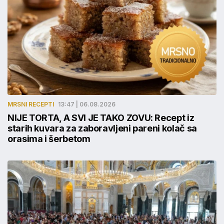
MRSNI RECEPTI
13:47 | 06.08.2026
NIJE TORTA, A SVI JE TAKO ZOVU: Recept iz
starih kuvara za zaboravljeni pareni kolač sa
orasima i šerbetom