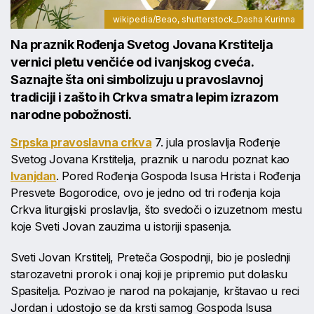
wikipedia/Beao, shutterstock_Dasha Kurinna
Na praznik Rođenja Svetog Jovana Krstitelja
vernici pletu venčiće od ivanjskog cveća.
Saznajte šta oni simbolizuju u pravoslavnoj
tradiciji i zašto ih Crkva smatra lepim izrazom
narodne pobožnosti.
Srpska pravoslavna crkva
7. jula proslavlja Rođenje
Svetog Jovana Krstitelja, praznik u narodu poznat kao
Ivanjdan
. Pored Rođenja Gospoda Isusa Hrista i Rođenja
Presvete Bogorodice, ovo je jedno od tri rođenja koja
Crkva liturgijski proslavlja, što svedoči o izuzetnom mestu
koje Sveti Jovan zauzima u istoriji spasenja.
Sveti Jovan Krstitelj, Preteča Gospodnji, bio je poslednji
starozavetni prorok i onaj koji je pripremio put dolasku
Spasitelja. Pozivao je narod na pokajanje, krštavao u reci
Jordan i udostojio se da krsti samog Gospoda Isusa