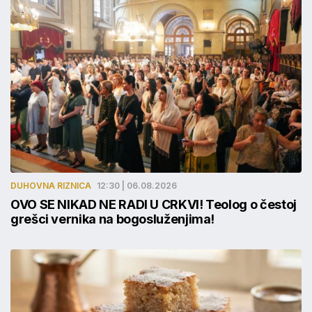
DUHOVNA RIZNICA
12:30 | 06.08.2026
OVO SE NIKAD NE RADI U CRKVI! Teolog o čestoj
grešci vernika na bogosluženjima!