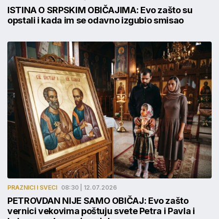
ISTINA O SRPSKIM OBIČAJIMA: Evo zašto su
opstali i kada im se odavno izgubio smisao
PRAZNICI I SVECI
08:30 | 12.07.2026
PETROVDAN NIJE SAMO OBIČAJ: Evo zašto
vernici vekovima poštuju svete Petra i Pavla i