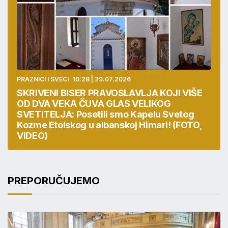
PRAZNICI I SVECI
10:28 | 29.07.2026
SKRIVENI BISER PRAVOSLAVLJA KOJI VIŠE
OD DVA VEKA ČUVA GLAS VELIKOG
SVETITELJA: Posetili smo Kapelu Svetog
Kozme Etolskog u albanskoj Himari! (FOTO,
VIDEO)
PREPORUČUJEMO