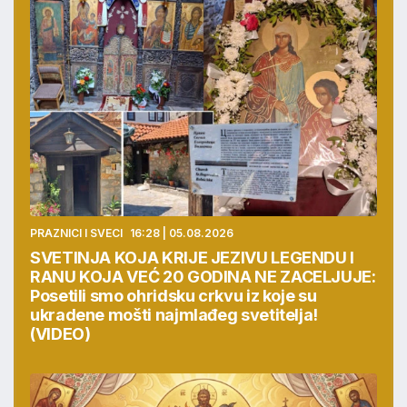
PRAZNICI I SVECI
16:28 | 05.08.2026
SVETINJA KOJA KRIJE JEZIVU LEGENDU I
RANU KOJA VEĆ 20 GODINA NE ZACELJUJE:
Posetili smo ohridsku crkvu iz koje su
ukradene mošti najmlađeg svetitelja!
(VIDEO)