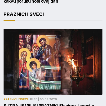
kakvu poruku nosi ovaj dan
PRAZNICI I SVECI
PRAZNICI I SVECI
18:30 | 06.08.2026
SUTRA JE VELIKI PRAZNIK! Slavimo Uspenije