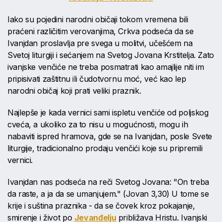
Iako su pojedini narodni običaji tokom vremena bili
praćeni različitim verovanjima, Crkva podseća da se
Ivanjdan proslavlja pre svega u molitvi, učešćem na
Svetoj liturgiji i sećanjem na Svetog Jovana Krstitelja. Zato
ivanjske venčiće ne treba posmatrati kao amajlije niti im
pripisivati zaštitnu ili čudotvornu moć, već kao lep
narodni običaj koji prati veliki praznik.
Najlepše je kada vernici sami ispletu venčiće od poljskog
cveća, a ukoliko za to nisu u mogućnosti, mogu ih
nabaviti ispred hramova, gde se na Ivanjdan, posle Svete
liturgije, tradicionalno prodaju venčići koje su pripremili
vernici.
Ivanjdan nas podseća na reči Svetog Jovana: "On treba
da raste, a ja da se umanjujem." (Jovan 3,30) U tome se
krije i suština praznika - da se čovek kroz pokajanje,
smirenje i život po
Jevanđelju
približava Hristu. Ivanjski