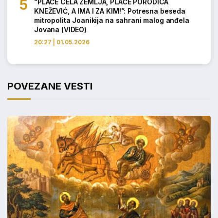
“PLAČE CELA ZEMLJA, PLAČE PORODICA
KNEŽEVIĆ, A IMA I ZA KIM!”: Potresna beseda
mitropolita Joanikija na sahrani malog anđela
Jovana (VIDEO)
20:27 | 01.05.2026
POVEZANE VESTI