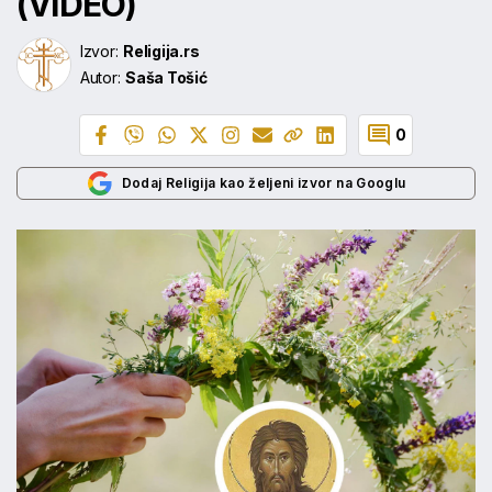
(VIDEO)
Izvor:
Religija.rs
Autor:
Saša Tošić
0
Dodaj Religija kao željeni izvor na Googlu