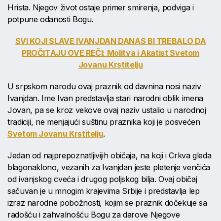
Hrista. Njegov život ostaje primer smirenja, podviga i
potpune odanosti Bogu.
SVI KOJI SLAVE IVANJDAN DANAS BI TREBALO DA
PROČITAJU OVE REČI: Molitva i Akatist Svetom
Jovanu Krstitelju
U srpskom narodu ovaj praznik od davnina nosi naziv
Ivanjdan. Ime Ivan predstavlja stari narodni oblik imena
Jovan, pa se kroz vekove ovaj naziv ustalio u narodnoj
tradiciji, ne menjajući suštinu praznika koji je posvećen
Svetom Jovanu Krstitelju
.
Jedan od najprepoznatljivijih običaja, na koji i Crkva gleda
blagonaklono, vezanih za Ivanjdan jeste pletenje venčića
od ivanjskog cveća i drugog poljskog bilja. Ovaj običaj
sačuvan je u mnogim krajevima Srbije i predstavlja lep
izraz narodne pobožnosti, kojim se praznik dočekuje sa
radošću i zahvalnošću Bogu za darove Njegove