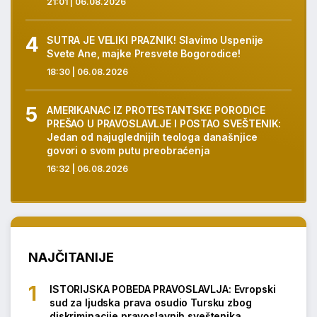
21:01 | 06.08.2026
SUTRA JE VELIKI PRAZNIK! Slavimo Uspenije
Svete Ane, majke Presvete Bogorodice!
18:30 | 06.08.2026
AMERIKANAC IZ PROTESTANTSKE PORODICE
PREŠAO U PRAVOSLAVLJE I POSTAO SVEŠTENIK:
Jedan od najuglednijih teologa današnjice
govori o svom putu preobraćenja
16:32 | 06.08.2026
NAJČITANIJE
ISTORIJSKA POBEDA PRAVOSLAVLJA: Evropski
sud za ljudska prava osudio Tursku zbog
diskriminacije pravoslavnih sveštenika