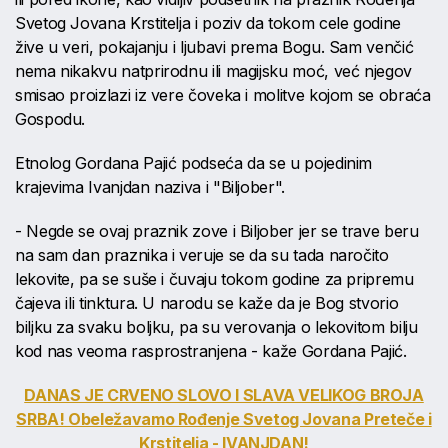
Svetog Jovana Krstitelja i poziv da tokom cele godine
žive u veri, pokajanju i ljubavi prema Bogu. Sam venčić
nema nikakvu natprirodnu ili magijsku moć, već njegov
smisao proizlazi iz vere čoveka i molitve kojom se obraća
Gospodu.
Etnolog Gordana Pajić podseća da se u pojedinim
krajevima Ivanjdan naziva i "Biljober".
- Negde se ovaj praznik zove i Biljober jer se trave beru
na sam dan praznika i veruje se da su tada naročito
lekovite, pa se suše i čuvaju tokom godine za pripremu
čajeva ili tinktura. U narodu se kaže da je Bog stvorio
biljku za svaku boljku, pa su verovanja o lekovitom bilju
kod nas veoma rasprostranjena - kaže Gordana Pajić.
DANAS JE CRVENO SLOVO I SLAVA VELIKOG BROJA
SRBA! Obeležavamo Rođenje Svetog Jovana Preteče i
Krstitelja - IVANJDAN!