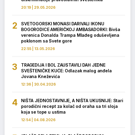
20:19 | 29.05.2026
SVETOGORSKI MONASI DARIVALI IKONU
BOGORODICE AMERIČKOJ AMBASADORKI: Bivša
verenica Donalda Trampa Mlađeg oduševljena
poklonom sa Svete gore
22:55 | 13.05.2026
TRAGEDIJA I BOL ZAUSTAVILI DAH JEDNE
SVEŠTENIČKE KUĆE: Odlazak malog anđela
Jovana Kneževića
12:36 | 30.04.2026
NIŠTA JEDNOSTAVNIJE, A NIŠTA UKUSNIJE: Stari
porodični recept za kolač od oraha sa tri sloja
koja se tope u ustima
12:54 | 04.08.2026