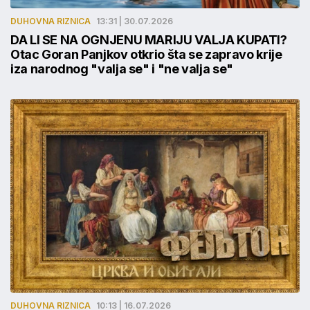
DUHOVNA RIZNICA
13:31 | 30.07.2026
DA LI SE NA OGNJENU MARIJU VALJA KUPATI?
Otac Goran Panjkov otkrio šta se zapravo krije
iza narodnog "valja se" i "ne valja se"
DUHOVNA RIZNICA
10:13 | 16.07.2026