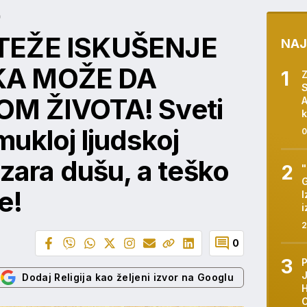
0
TEŽE ISKUŠENJE
NAJ
KA MOŽE DA
S
M ŽIVOTA! Sveti
A
k
ukloj ljudskoj
0
azara dušu, a teško
G
e!
I
i
2
0
Dodaj Religija kao željeni izvor na Googlu
H
O