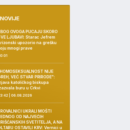
NOVIJE
ZBOG OVOGA PUCAJU SKORO
VE LJUBAVI: Starac Jefrem
rizonski upozorio na grešku
oju mnogi prave
0:01
"HOMOSEKSUALNOST NIJE
REH, VEĆ STVAR PRIRODE":
zjava katoličkog biskupa
zazvala buru u Crkvi
3:42 | 06.08.2026
PROVALNICI UKRALI MOŠTI
JEDNOG OD NAJVEĆIH
RIŠĆANSKIH SVETITELJA, A NA
LTARU OSTAVILI KRV: Vernici u