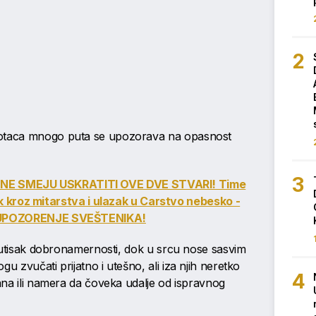
 otaca mnogo puta se upozorava na opasnost
NE SMEJU USKRATITI OVE DVE STVARI! Time
k kroz mitarstva i ulazak u Carstvo nebesko -
UPOZORENJE SVEŠTENIKA!
ju utisak dobronamernosti, dok u srcu nose sasvim
u zvučati prijatno i utešno, ali iza njih neretko
mana ili namera da čoveka udalje od ispravnog