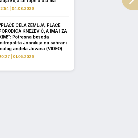
sloja koja se tope u ustima
12:54 | 04.08.2026
“PLAČE CELA ZEMLJA, PLAČE
PORODICA KNEŽEVIĆ, A IMA I ZA
KIM!”: Potresna beseda
mitropolita Joanikija na sahrani
malog anđela Jovana (VIDEO)
20:27 | 01.05.2026