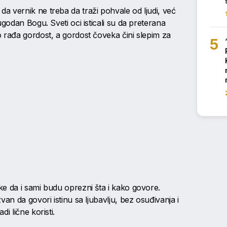
 vernik ne treba da traži pohvale od ljudi, već
ugodan Bogu. Sveti oci isticali su da preterana
 rađa gordost, a gordost čoveka čini slepim za
e da i sami budu oprezni šta i kako govore.
an da govori istinu sa ljubavlju, bez osuđivanja i
i lične koristi.