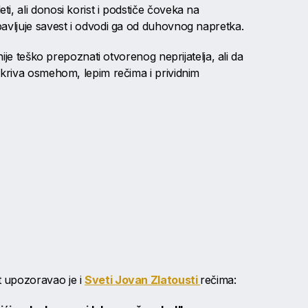
, ali donosi korist i podstiče čoveka na
avljuje savest i odvodi ga od duhovnog napretka.
nije teško prepoznati otvorenog neprijatelja, ali da
ikriva osmehom, lepim rečima i prividnim
 upozoravao je i
Sveti Jovan Zlatousti
rečima: