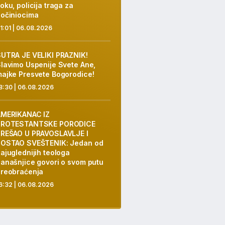
oku, policija traga za
očiniocima
1:01 | 06.08.2026
UTRA JE VELIKI PRAZNIK!
lavimo Uspenije Svete Ane,
ajke Presvete Bogorodice!
8:30 | 06.08.2026
AMERIKANAC IZ
PROTESTANTSKE PORODICE
REŠAO U PRAVOSLAVLJE I
POSTAO SVEŠTENIK: Jedan od
ajuglednijih teologa
anašnjice govori o svom putu
reobraćenja
6:32 | 06.08.2026