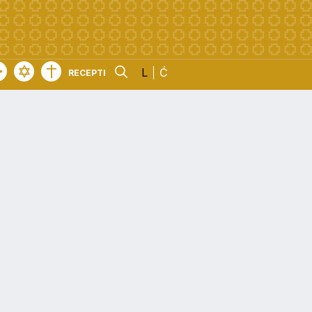
L
Ć
RECEPTI