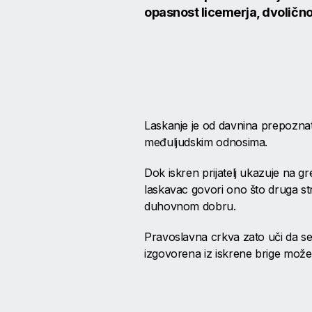
opasnost licemerja, dvoličnos
Laskanje je od davnina prepoznat
međuljudskim odnosima.
Dok iskren prijatelj ukazuje na 
laskavac govori ono što druga st
duhovnom dobru.
Pravoslavna crkva zato uči da se 
izgovorena iz iskrene brige može 