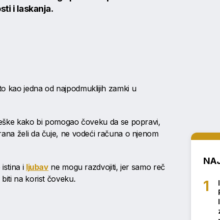
ti i laskanja.
o kao jedna od najpodmuklijih zamki u
greške kako bi pomogao čoveku da se popravi,
rana želi da čuje, ne vodeći računa o njenom
NAJ
istina i
ljubav
ne mogu razdvojiti, jer samo reč
biti na korist čoveku.