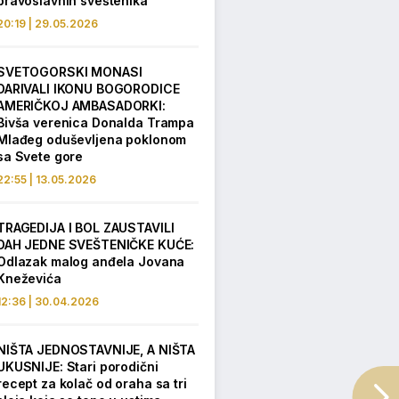
pravoslavnih sveštenika
20:19 | 29.05.2026
SVETOGORSKI MONASI
DARIVALI IKONU BOGORODICE
AMERIČKOJ AMBASADORKI:
Bivša verenica Donalda Trampa
Mlađeg oduševljena poklonom
sa Svete gore
22:55 | 13.05.2026
TRAGEDIJA I BOL ZAUSTAVILI
DAH JEDNE SVEŠTENIČKE KUĆE:
Odlazak malog anđela Jovana
Kneževića
12:36 | 30.04.2026
NIŠTA JEDNOSTAVNIJE, A NIŠTA
UKUSNIJE: Stari porodični
recept za kolač od oraha sa tri