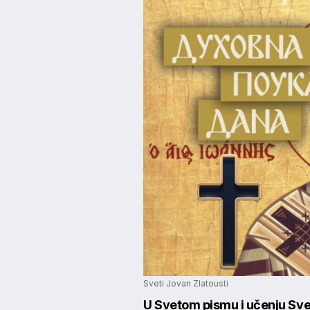
Sveti Jovan Zlatousti
U Svetom pismu i učenju Sv