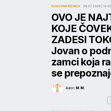
DUHOVNA RIZNICA
08.07.2026 | 14:0
OVO JE NAJ
KOJE ČOVE
ZADESI TOKO
Jovan o podm
zamci koja r
se prepoznaj
Autor:
M. M.