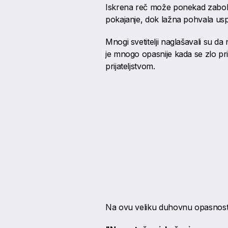
Iskrena reč može ponekad zaboleti
pokajanje, dok lažna pohvala usp
Mnogi svetitelji naglašavali su da 
je mnogo opasnije kada se zlo pr
prijateljstvom.
Na ovu veliku duhovnu opasnost