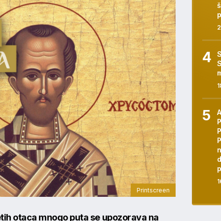
š
p
2
S
S
m
1
P
n
d
p
1
Printscreen
etih otaca mnogo puta se upozorava na