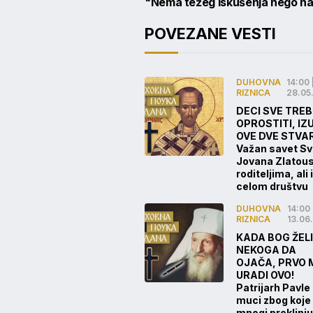
"Nema težeg iskušenja nego nai
POVEZANE VESTI
DUHOVNA
14:00 
RIZNICA
28.05
DECI SVE TRE
OPROSTITI, IZ
OVE DVE STVAR
Važan savet S
Jovana Zlatou
roditeljima, ali i
celom društvu
DUHOVNA
14:00 
RIZNICA
13.06
KADA BOG ŽELI
NEKOGA DA
OJAČA, PRVO 
URADI OVO!
Patrijarh Pavle
muci zbog koje
mnogi proklinju