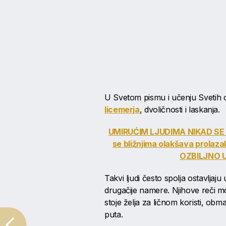
U Svetom pismu i učenju Svetih
licemerja
, dvoličnosti i laskanja.
UMIRUĆIM LJUDIMA NIKAD SE 
se bližnjima olakšava prolaza
OZBILJNO 
Takvi ljudi često spolja ostavlja
drugačije namere. Njihove reči mog
stoje želja za ličnom koristi, ob
puta.