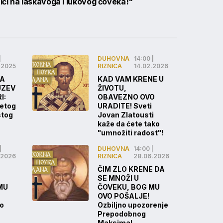
ći na laskavoga i lukovog čoveka!"
|
DUHOVNA
14:00 |
.2025
RIZNICA
14.02.2026
BA
KAD VAM KRENE U
UZEV
ŽIVOTU,
I:
OBAVEZNO OVO
vetog
URADITE! Sveti
stog
Jovan Zlatousti
kaže da ćete tako
"umnožiti radost"!
|
DUHOVNA
14:00 |
.2026
RIZNICA
28.06.2026
ČIM ZLO KRENE DA
SE MNOŽI U
MU
ČOVEKU, BOG MU
OVO POŠALJE!
 o
Ozbiljno upozorenje
Prepodobnog
Maksima!