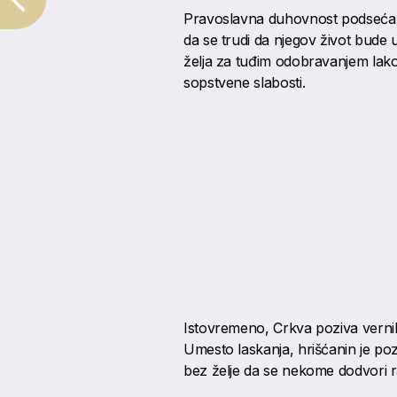
Pravoslavna duhovnost podseća da
da se trudi da njegov život bude 
želja za tuđim odobravanjem lako
sopstvene slabosti.
Istovremeno, Crkva poziva vernik
Umesto laskanja, hrišćanin je pozv
bez želje da se nekome dodvori rad