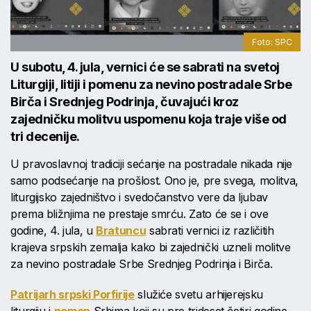
Foto: SPC
U subotu, 4. jula, vernici će se sabrati na svetoj
Liturgiji, litiji i pomenu za nevino postradale Srbe
Birča i Srednjeg Podrinja, čuvajući kroz
zajedničku molitvu uspomenu koja traje više od
tri decenije.
U pravoslavnoj tradiciji sećanje na postradale nikada nije
samo podsećanje na prošlost. Ono je, pre svega, molitva,
liturgijsko zajedništvo i svedočanstvo vere da ljubav
prema bližnjima ne prestaje smrću. Zato će se i ove
godine, 4. jula, u
Bratuncu
sabrati vernici iz različitih
krajeva srpskih zemalja kako bi zajednički uzneli molitve
za nevino postradale Srbe Srednjeg Podrinja i Birča.
Patrijarh srpski Porfirije
služiće svetu arhijerejsku