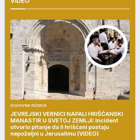
VIDEO
DUHOVNA RIZNICA
21:33 | 05.08.2026
JEVREJSKI VERNICI NAPALI HRIŠĆANSKI
MANASTIR U SVETOJ ZEMLJI: Incident
otvorio pitanje da li hrišćani postaju
nepoželjni u Jerusalimu (VIDEO)