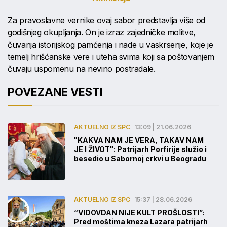
Za pravoslavne vernike ovaj sabor predstavlja više od
godišnjeg okupljanja. On je izraz zajedničke molitve,
čuvanja istorijskog pamćenja i nade u vaskrsenje, koje je
temelj hrišćanske vere i uteha svima koji sa poštovanjem
čuvaju uspomenu na nevino postradale.
POVEZANE VESTI
AKTUELNO IZ SPC
13:09 | 21.06.2026
"KAKVA NAM JE VERA, TAKAV NAM
JE I ŽIVOT": Patrijarh Porfirije služio i
besedio u Sabornoj crkvi u Beogradu
AKTUELNO IZ SPC
15:37 | 28.06.2026
“VIDOVDAN NIJE KULT PROŠLOSTI”:
Pred moštima kneza Lazara patrijarh