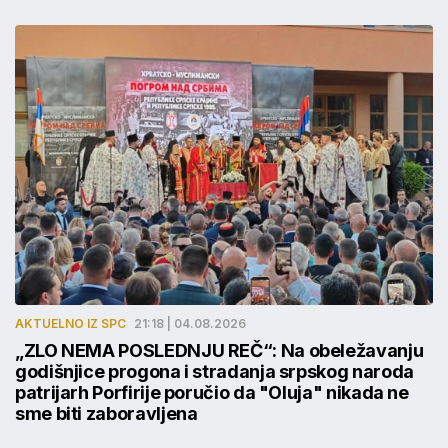
AKTUELNO IZ SPC
21:18 | 04.08.2026
„ZLO NEMA POSLEDNJU REČ“: Na obeležavanju
godišnjice progona i stradanja srpskog naroda
patrijarh Porfirije poručio da "Oluja" nikada ne
sme biti zaboravljena