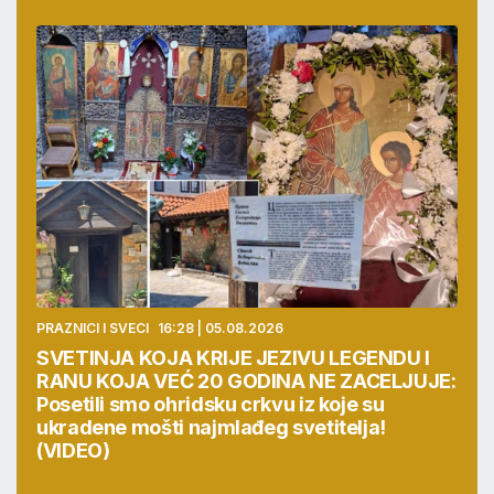
PRAZNICI I SVECI
16:28 | 05.08.2026
SVETINJA KOJA KRIJE JEZIVU LEGENDU I
RANU KOJA VEĆ 20 GODINA NE ZACELJUJE:
Posetili smo ohridsku crkvu iz koje su
ukradene mošti najmlađeg svetitelja!
(VIDEO)