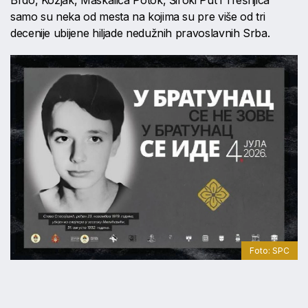
Brdo, Kozjak, Maskalića Potok, Široki Put i Trešnjica
samo su neka od mesta na kojima su pre više od tri
decenije ubijene hiljade nedužnih pravoslavnih Srba.
Foto: SPC