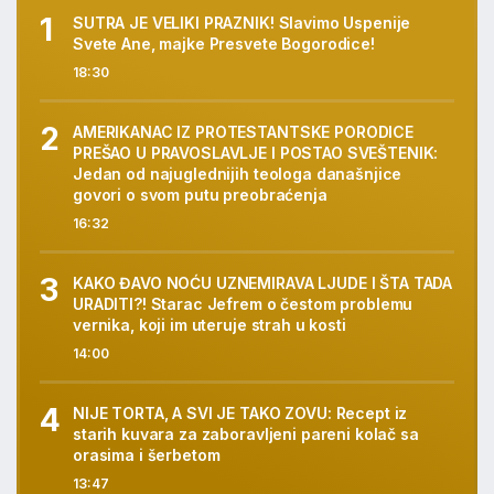
SUTRA JE VELIKI PRAZNIK! Slavimo Uspenije
Svete Ane, majke Presvete Bogorodice!
18:30
AMERIKANAC IZ PROTESTANTSKE PORODICE
PREŠAO U PRAVOSLAVLJE I POSTAO SVEŠTENIK:
Jedan od najuglednijih teologa današnjice
govori o svom putu preobraćenja
16:32
KAKO ĐAVO NOĆU UZNEMIRAVA LJUDE I ŠTA TADA
URADITI?! Starac Jefrem o čestom problemu
vernika, koji im uteruje strah u kosti
14:00
NIJE TORTA, A SVI JE TAKO ZOVU: Recept iz
starih kuvara za zaboravljeni pareni kolač sa
orasima i šerbetom
13:47