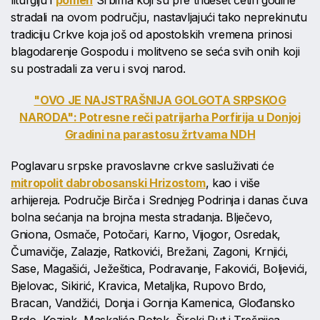
liturgiju i
pomen
Srbima koji su pre trideset četiri godine
stradali na ovom području, nastavljajući tako neprekinutu
tradiciju Crkve koja još od apostolskih vremena prinosi
blagodarenje Gospodu i molitveno se seća svih onih koji
su postradali za veru i svoj narod.
"OVO JE NAJSTRAŠNIJA GOLGOTA SRPSKOG
NARODA": Potresne reči patrijarha Porfirija u Donjoj
Gradini na parastosu žrtvama NDH
Poglavaru srpske pravoslavne crkve sasluživati će
mitropolit dabrobosanski Hrizostom
, kao i više
arhijereja. Područje Birča i Srednjeg Podrinja i danas čuva
bolna sećanja na brojna mesta stradanja. Blječevo,
Gniona, Osmače, Potočari, Karno, Vijogor, Osredak,
Čumavičje, Zalazje, Ratkovići, Brežani, Zagoni, Krnjići,
Sase, Magašići, Ježeštica, Podravanje, Fakovići, Boljevići,
Bjelovac, Sikirić, Kravica, Metaljka, Rupovo Brdo,
Bracan, Vandžići, Donja i Gornja Kamenica, Glođansko