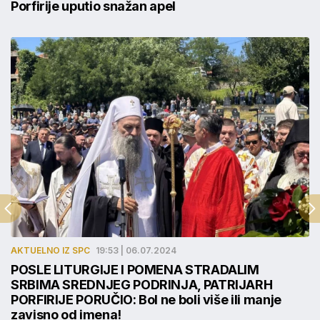
Porfirije uputio snažan apel
AKTUELNO IZ SPC
19:53 | 06.07.2024
POSLE LITURGIJE I POMENA STRADALIM
SRBIMA SREDNJEG PODRINJA, PATRIJARH
PORFIRIJE PORUČIO: Bol ne boli više ili manje
zavisno od imena!