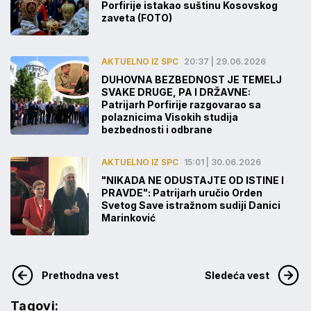
Porfirije istakao suštinu Kosovskog
zaveta (FOTO)
AKTUELNO IZ SPC
20:37 | 29.06.2026
DUHOVNA BEZBEDNOST JE TEMELJ
SVAKE DRUGE, PA I DRŽAVNE:
Patrijarh Porfirije razgovarao sa
polaznicima Visokih studija
bezbednosti i odbrane
AKTUELNO IZ SPC
15:01 | 30.06.2026
"NIKADA NE ODUSTAJTE OD ISTINE I
PRAVDE": Patrijarh uručio Orden
Svetog Save istražnom sudiji Danici
Marinković
Prethodna vest
Sledeća vest
Tagovi: