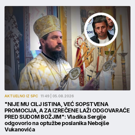
AKTUELNO IZ SPC
11:49 | 05.08.2026
"NIJE MU CILJ ISTINA, VEĆ SOPSTVENA
PROMOCIJA, A ZA IZREČENE LAŽI ODGOVARAĆE
PRED SUDOM BOŽJIM": Vladika Sergije
odgovorio na optužbe poslanika Nebojše
Vukanovića