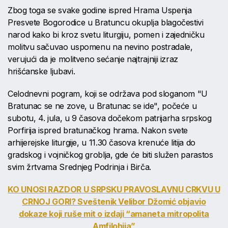
Zbog toga se svake godine ispred Hrama Uspenja
Presvete Bogorodice u Bratuncu okuplja blagočestivi
narod kako bi kroz svetu liturgiju, pomen i zajedničku
molitvu sačuvao uspomenu na nevino postradale,
verujući da je molitveno sećanje najtrajniji izraz
hrišćanske ljubavi.
Celodnevni pogram, koji se održava pod sloganom "U
Bratunac se ne zove, u Bratunac se ide", počeće u
subotu, 4. jula, u 9 časova dočekom patrijarha srpskog
Porfirija ispred bratunačkog hrama. Nakon svete
arhijerejske liturgije, u 11.30 časova krenuće litija do
gradskog i vojničkog groblja, gde će biti služen parastos
svim žrtvama Srednjeg Podrinja i Birča.
KO UNOSI RAZDOR U SRPSKU PRAVOSLAVNU CRKVU U
CRNOJ GORI? Sveštenik Velibor Džomić objavio
dokaze koji ruše mit o izdaji “amaneta mitropolita
Amfilohija”