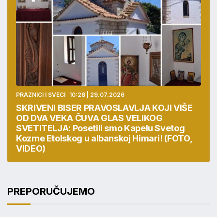
PRAZNICI I SVECI
10:28 | 29.07.2026
SKRIVENI BISER PRAVOSLAVLJA KOJI VIŠE
OD DVA VEKA ČUVA GLAS VELIKOG
SVETITELJA: Posetili smo Kapelu Svetog
Kozme Etolskog u albanskoj Himari! (FOTO,
VIDEO)
PREPORUČUJEMO