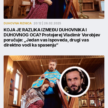
DUHOVNA RIZNICA
20:12 | 26.02.2025
KOJA JE RAZLIKA IZMEĐU DUHOVNIKA I
DUHOVNOG OCA? Protojerej Vladimir Vorobjev
poručuje: „Jedan vas ispoveda, drugi vas
direktno vodi ka spasenju“