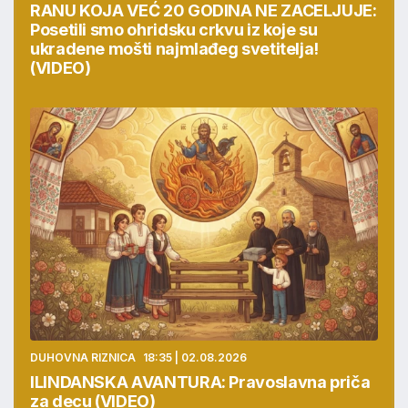
RANU KOJA VEĆ 20 GODINA NE ZACELJUJE:
Posetili smo ohridsku crkvu iz koje su
ukradene mošti najmlađeg svetitelja!
(VIDEO)
DUHOVNA RIZNICA
18:35 | 02.08.2026
ILINDANSKA AVANTURA: Pravoslavna priča
za decu (VIDEO)