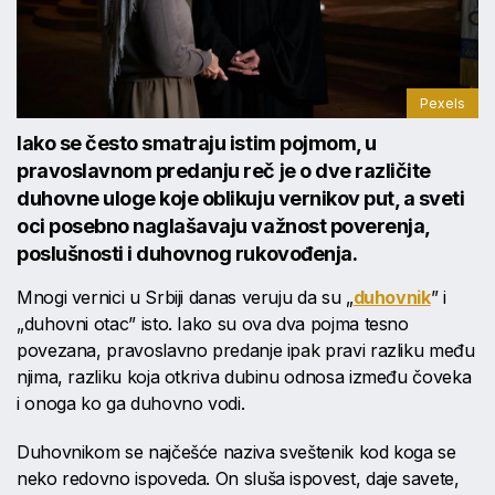
Pexels
Iako se često smatraju istim pojmom, u
pravoslavnom predanju reč je o dve različite
duhovne uloge koje oblikuju vernikov put, a sveti
oci posebno naglašavaju važnost poverenja,
poslušnosti i duhovnog rukovođenja.
Mnogi vernici u Srbiji danas veruju da su „
duhovnik
” i
„duhovni otac” isto. Iako su ova dva pojma tesno
povezana, pravoslavno predanje ipak pravi razliku među
njima, razliku koja otkriva dubinu odnosa između čoveka
i onoga ko ga duhovno vodi.
Duhovnikom se najčešće naziva sveštenik kod koga se
neko redovno ispoveda. On sluša ispovest, daje savete,