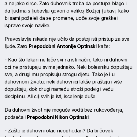
a ne jako sirće. Zato duhovnik treba da postupa blago i
da ljudima s ljubavlju govori o velikoj Božijoj ljubavi, kako
bi sami poželeli da se promene, uoče svoje greške i
isprave svoje navike.
Pravoslavlje nikada nije učilo da postoji isti pristup za sve
ljude. Zato
Prepodobni Antonije Optinski
kaže:
- Kao što lekari ne leče svi na isti način, tako ni duhovni
oci ne pristupaju svima jednako. Neki bolesniku dopuštaju
sve, a drugi mu propisuju strogu dijetu. Tako je i u
duhovnom životu: neki duhovnici lakše praštaju i više
dopuštaju, dok drugi nameću stroži podvig i veću
disciplinu. Ali cilj svih je isti, isceljenje duše.
Da duhovni život nije moguće voditi bez rukovođenja,
podseća i
Prepodobni Nikon Optinski
:
- Zašto je duhovni otac neophodan? Da bi čovek