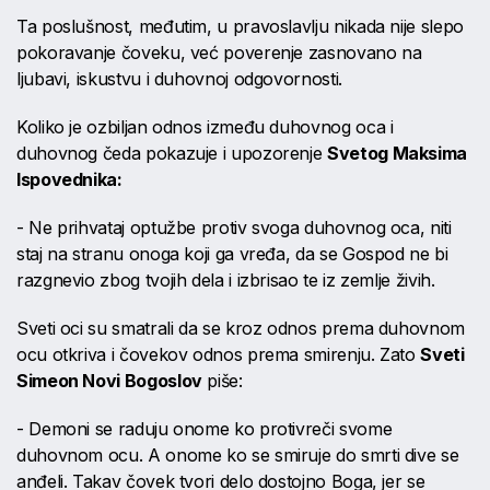
Ta poslušnost, međutim, u pravoslavlju nikada nije slepo
pokoravanje čoveku, već poverenje zasnovano na
ljubavi, iskustvu i duhovnoj odgovornosti.
Koliko je ozbiljan odnos između duhovnog oca i
duhovnog čeda pokazuje i upozorenje
Svetog Maksima
Ispovednika:
- Ne prihvataj optužbe protiv svoga duhovnog oca, niti
staj na stranu onoga koji ga vređa, da se Gospod ne bi
razgnevio zbog tvojih dela i izbrisao te iz zemlje živih.
Sveti oci su smatrali da se kroz odnos prema duhovnom
ocu otkriva i čovekov odnos prema smirenju. Zato
Sveti
Simeon Novi Bogoslov
piše:
- Demoni se raduju onome ko protivreči svome
duhovnom ocu. A onome ko se smiruje do smrti dive se
anđeli. Takav čovek tvori delo dostojno Boga, jer se