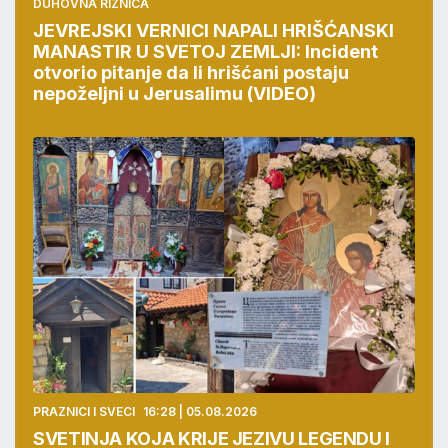
DUHOVNA RIZNICA
21:33 | 05.08.2026
JEVREJSKI VERNICI NAPALI HRIŠĆANSKI
MANASTIR U SVETOJ ZEMLJI: Incident
otvorio pitanje da li hrišćani postaju
nepoželjni u Jerusalimu (VIDEO)
PRAZNICI I SVECI
16:28 | 05.08.2026
SVETINJA KOJA KRIJE JEZIVU LEGENDU I