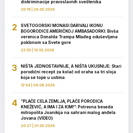
diskriminacije pravoslavnih sveštenika
20:19 | 29.05.2026
SVETOGORSKI MONASI DARIVALI IKONU
BOGORODICE AMERIČKOJ AMBASADORKI: Bivša
verenica Donalda Trampa Mlađeg oduševljena
poklonom sa Svete gore
22:55 | 13.05.2026
NIŠTA JEDNOSTAVNIJE, A NIŠTA UKUSNIJE: Stari
porodični recept za kolač od oraha sa tri sloja
koja se tope u ustima
12:54 | 04.08.2026
“PLAČE CELA ZEMLJA, PLAČE PORODICA
KNEŽEVIĆ, A IMA I ZA KIM!”: Potresna beseda
mitropolita Joanikija na sahrani malog anđela
Jovana (VIDEO)
20:27 | 01.05.2026