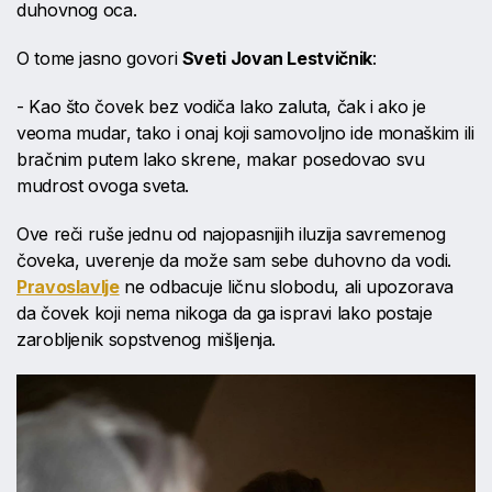
duhovnog oca.
O tome jasno govori
Sveti Jovan Lestvičnik
:
- Kao što čovek bez vodiča lako zaluta, čak i ako je
veoma mudar, tako i onaj koji samovoljno ide monaškim ili
bračnim putem lako skrene, makar posedovao svu
mudrost ovoga sveta.
Ove reči ruše jednu od najopasnijih iluzija savremenog
čoveka, uverenje da može sam sebe duhovno da vodi.
Pravoslavlje
ne odbacuje ličnu slobodu, ali upozorava
da čovek koji nema nikoga da ga ispravi lako postaje
zarobljenik sopstvenog mišljenja.