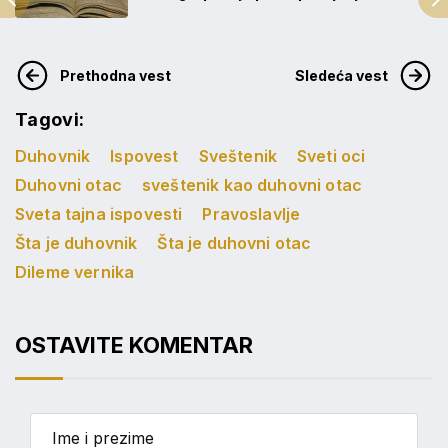
Prethodna vest
Sledeća vest
Tagovi:
Duhovnik
Ispovest
Sveštenik
Sveti oci
Duhovni otac
sveštenik kao duhovni otac
Sveta tajna ispovesti
Pravoslavlje
Šta je duhovnik
Šta je duhovni otac
Dileme vernika
OSTAVITE KOMENTAR