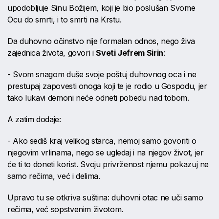
upodobljuje Sinu Božijem, koji je bio poslušan Svome
Ocu do smrti, i to smrti na Krstu.
Da duhovno očinstvo nije formalan odnos, nego živa
zajednica života, govori i
Sveti Jefrem Sirin
:
- Svom snagom duše svoje poštuj duhovnog oca i ne
prestupaj zapovesti onoga koji te je rodio u Gospodu, jer
tako lukavi demoni neće odneti pobedu nad tobom.
A zatim dodaje:
- Ako sediš kraj velikog starca, nemoj samo govoriti o
njegovim vrlinama, nego se ugledaj i na njegov život, jer
će ti to doneti korist. Svoju privrženost njemu pokazuj ne
samo rečima, već i delima.
Upravo tu se otkriva suština: duhovni otac ne uči samo
rečima, već sopstvenim životom.