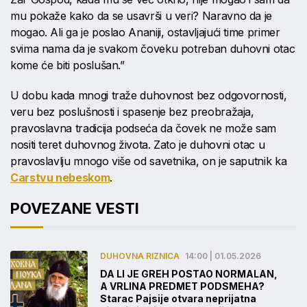
mu pokaže kako da se usavrši u veri? Naravno da je
mogao. Ali ga je poslao Ananiji, ostavljajući time primer
svima nama da je svakom čoveku potreban duhovni otac
kome će biti poslušan.”
U dobu kada mnogi traže duhovnost bez odgovornosti,
veru bez poslušnosti i spasenje bez preobražaja,
pravoslavna tradicija podseća da čovek ne može sam
nositi teret duhovnog života. Zato je duhovni otac u
pravoslavlju mnogo više od savetnika, on je saputnik ka
Carstvu nebeskom
.
POVEZANE VESTI
DUHOVNA RIZNICA
14:00 | 01.05.2026
DA LI JE GREH POSTAO NORMALAN,
A VRLINA PREDMET PODSMEHA?
Starac Pajsije otvara neprijatna