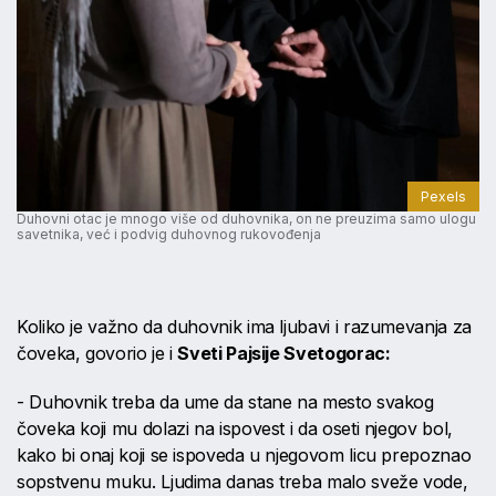
Pexels
Duhovni otac je mnogo više od duhovnika, on ne preuzima samo ulogu
savetnika, već i podvig duhovnog rukovođenja
Koliko je važno da duhovnik ima ljubavi i razumevanja za
čoveka, govorio je i
Sveti Pajsije Svetogorac:
- Duhovnik treba da ume da stane na mesto svakog
čoveka koji mu dolazi na ispovest i da oseti njegov bol,
kako bi onaj koji se ispoveda u njegovom licu prepoznao
sopstvenu muku. Ljudima danas treba malo sveže vode,