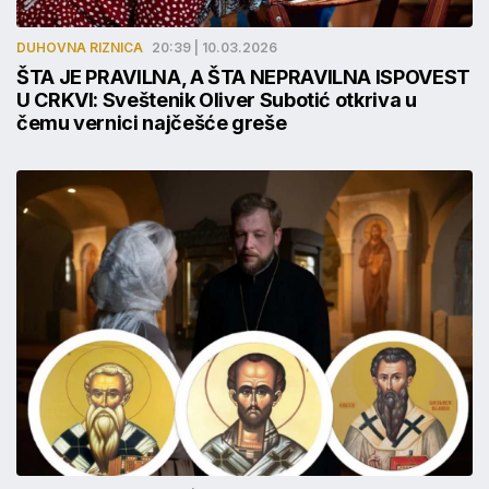
DUHOVNA RIZNICA
20:39 | 10.03.2026
ŠTA JE PRAVILNA, A ŠTA NEPRAVILNA ISPOVEST
U CRKVI: Sveštenik Oliver Subotić otkriva u
čemu vernici najčešće greše