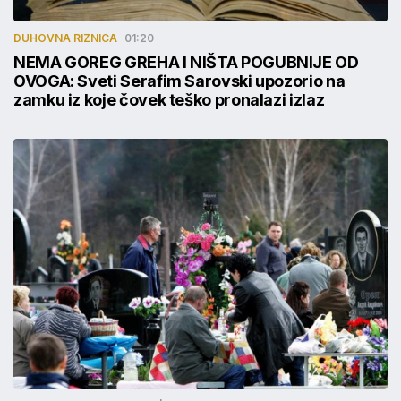
DUHOVNA RIZNICA
01:20
NEMA GOREG GREHA I NIŠTA POGUBNIJE OD
OVOGA: Sveti Serafim Sarovski upozorio na
zamku iz koje čovek teško pronalazi izlaz