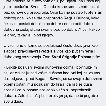
- Ne potčiniti se duhovnom ocu, po ugledu na Hrista koji
je bio poslušan Svome Ocu do krsne smrti, znači i ostati
bez duhovnog preporoda. Onaj ko nije postao ljubljeni sin
dobrog oca i ko se nije preporodio Rečju i Duhom, kako
će i sam postati dobar otac dobre dece i roditi dobra
duhovna čeda, slična svome ocu po dobroti? Jer kakvo
je drvo, takav je i plod njegov.
U vremenu u kome se poslušnost često doživljava kao
slabost, pravoslavni svetitelji je vide kao put smirenja i
duhovnog sazrevanja. Zato
Sveti Grigorije Palama
piše:
- Budite poslušni svojim duhovnim ocima i povinujte im
se, jer oni bdiju nad vašim dušama kao oni koji će za vas
dati odgovor pred Bogom. Savetuj se sa svojim duhovnim
ocem i ostani mu poslušan do kraja, da bi ti se duša
spasla i da bi postao naslednik večnih i neprolaznih
dobara. Zato ih slušaj bez protivljenja, da ne bi pogubio
svoju dušu.