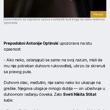
Pexels
Duhovnikom se najčešće naziva sveštenik kod koga se neko redovno
ispoveda
Prepodobni Antonije Optinski
upozorava na istu
opasnost:
- Ako neko, oslanjajući se samo na svoj razum, misli da
mu nije potreban duhovni rukovoditelj, ubrzo će skrenuti
sa pravog puta.
Duhovni otac, međutim, nije samo neko ko ukazuje na
greške. Njegova uloga je mnogo dublja — on učestvuje u
duhovnom rađanju čoveka. Zato
Sveti Nikita Stitat
kaže: