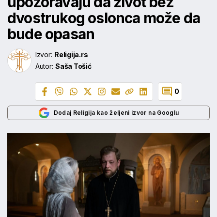
upozoravaju da život bez
dvostrukog oslonca može da
bude opasan
Izvor:
Religija.rs
Autor:
Saša Tošić
0
Dodaj Religija kao željeni izvor na Googlu