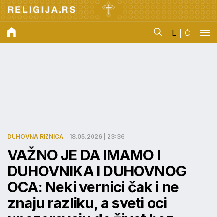
L
Ć
DUHOVNA RIZNICA
18.05.2026 | 23:36
VAŽNO JE DA IMAMO I
DUHOVNIKA I DUHOVNOG
OCA: Neki vernici čak i ne
znaju razliku, a sveti oci