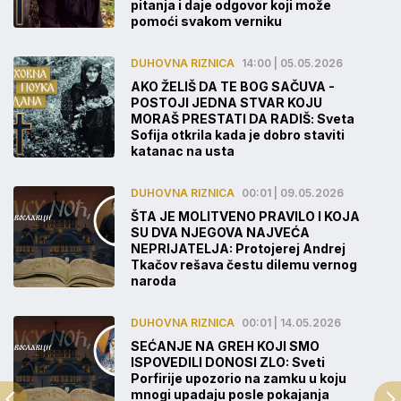
pitanja i daje odgovor koji može
pomoći svakom verniku
DUHOVNA RIZNICA
14:00 | 05.05.2026
AKO ŽELIŠ DA TE BOG SAČUVA -
POSTOJI JEDNA STVAR KOJU
MORAŠ PRESTATI DA RADIŠ: Sveta
Sofija otkrila kada je dobro staviti
katanac na usta
DUHOVNA RIZNICA
00:01 | 09.05.2026
ŠTA JE MOLITVENO PRAVILO I KOJA
SU DVA NJEGOVA NAJVEĆA
NEPRIJATELJA: Protojerej Andrej
Tkačov rešava čestu dilemu vernog
naroda
DUHOVNA RIZNICA
00:01 | 14.05.2026
SEĆANJE NA GREH KOJI SMO
ISPOVEDILI DONOSI ZLO: Sveti
Porfirije upozorio na zamku u koju
mnogi upadaju posle pokajanja