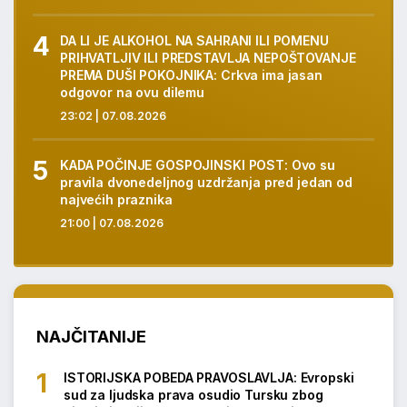
DA LI JE ALKOHOL NA SAHRANI ILI POMENU
PRIHVATLJIV ILI PREDSTAVLJA NEPOŠTOVANJE
PREMA DUŠI POKOJNIKA: Crkva ima jasan
odgovor na ovu dilemu
23:02 | 07.08.2026
KADA POČINJE GOSPOJINSKI POST: Ovo su
pravila dvonedeljnog uzdržanja pred jedan od
najvećih praznika
21:00 | 07.08.2026
NAJČITANIJE
ISTORIJSKA POBEDA PRAVOSLAVLJA: Evropski
sud za ljudska prava osudio Tursku zbog