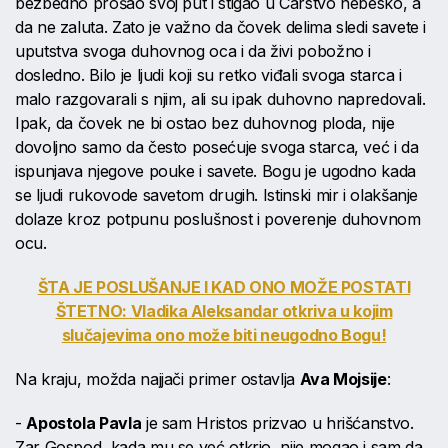
bezbedno prošao svoj put i stigao u Carstvo nebesko, a
da ne zaluta. Zato je važno da čovek delima sledi savete i
uputstva svoga duhovnog oca i da živi pobožno i
dosledno. Bilo je ljudi koji su retko viđali svoga starca i
malo razgovarali s njim, ali su ipak duhovno napredovali.
Ipak, da čovek ne bi ostao bez duhovnog ploda, nije
dovoljno samo da često posećuje svoga starca, već i da
ispunjava njegove pouke i savete. Bogu je ugodno kada
se ljudi rukovode savetom drugih. Istinski mir i olakšanje
dolaze kroz potpunu poslušnost i poverenje duhovnom
ocu.
ŠTA JE POSLUŠANJE I KAD ONO MOŽE POSTATI
ŠTETNO: Vladika Aleksandar otkriva u kojim
slučajevima ono može biti neugodno Bogu!
Na kraju, možda najjači primer ostavlja
Ava Mojsije
:
-
Apostola Pavla
je sam Hristos prizvao u hrišćanstvo.
Zar Gospod, kada mu se već otkrio, nije mogao i sam da