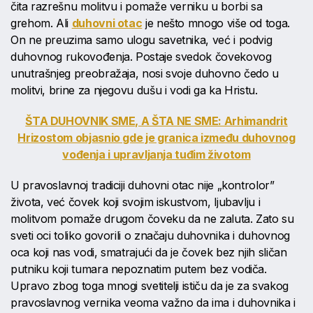
čita razrešnu molitvu i pomaže verniku u borbi sa
grehom. Ali
duhovni otac
je nešto mnogo više od toga.
On ne preuzima samo ulogu savetnika, već i podvig
duhovnog rukovođenja. Postaje svedok čovekovog
unutrašnjeg preobražaja, nosi svoje duhovno čedo u
molitvi, brine za njegovu dušu i vodi ga ka Hristu.
ŠTA DUHOVNIK SME, A ŠTA NE SME: Arhimandrit
Hrizostom objasnio gde je granica između duhovnog
vođenja i upravljanja tuđim životom
U pravoslavnoj tradiciji duhovni otac nije „kontrolor”
života, već čovek koji svojim iskustvom, ljubavlju i
molitvom pomaže drugom čoveku da ne zaluta. Zato su
sveti oci toliko govorili o značaju duhovnika i duhovnog
oca koji nas vodi, smatrajući da je čovek bez njih sličan
putniku koji tumara nepoznatim putem bez vodiča.
Upravo zbog toga mnogi svetitelji ističu da je za svakog
pravoslavnog vernika veoma važno da ima i duhovnika i