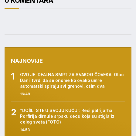
0 KOMENTARA
NAJNOVIJE
OVO JE IDEALNA SMRT ZA SVAKOG ČOVEKA: Otac
Danil tvrdi da se onome ko ovako umre
automatski spiraju svi grehovi, osim dva
16:49
“DOŠLI STE U SVOJU KUĆU”: Reči patrijarha
Porfirija dirnule srpsku decu koja su stigla iz
celog sveta (FOTO)
14:53