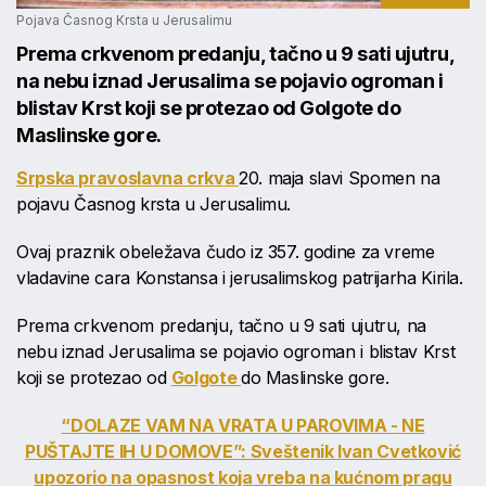
Pojava Časnog Krsta u Jerusalimu
Prema crkvenom predanju, tačno u 9 sati ujutru,
na nebu iznad Jerusalima se pojavio ogroman i
blistav Krst koji se protezao od Golgote do
Maslinske gore.
Srpska pravoslavna crkva
20. maja slavi Spomen na
pojavu Časnog krsta u Jerusalimu.
Ovaj praznik obeležava čudo iz 357. godine za vreme
vladavine cara Konstansa i jerusalimskog patrijarha Kirila.
Prema crkvenom predanju, tačno u 9 sati ujutru, na
nebu iznad Jerusalima se pojavio ogroman i blistav Krst
koji se protezao od
Golgote
do Maslinske gore.
“DOLAZE VAM NA VRATA U PAROVIMA - NE
PUŠTAJTE IH U DOMOVE”: Sveštenik Ivan Cvetković
upozorio na opasnost koja vreba na kućnom pragu