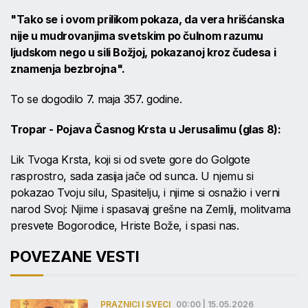
"Tako se i ovom prilikom pokaza, da vera hrišćanska
nije u mudrovanjima svetskim po čulnom razumu
ljudskom nego u sili Božjoj, pokazanoj kroz čudesa i
znamenja bezbrojna".
To se dogodilo 7. maja 357. godine.
Tropar
- Pojava Časnog Krsta u Jerusalimu (glas 8):
Lik Tvoga Krsta, koji si od svete gore do Golgote
rasprostro, sada zasija jače od sunca. U njemu si
pokazao Tvoju silu, Spasitelju, i njime si osnažio i verni
narod Svoj: Njime i spasavaj grešne na Zemlji, molitvama
presvete Bogorodice, Hriste Bože, i spasi nas.
POVEZANE VESTI
PRAZNICI I SVECI
00:00 | 15.05.2026