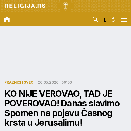
L
Ć
PRAZNICI I SVECI
20.05.2026 | 00:00
KO NIJE VEROVAO, TAD JE
POVEROVAO! Danas slavimo
Spomen na pojavu Časnog
krsta u Jerusalimu!