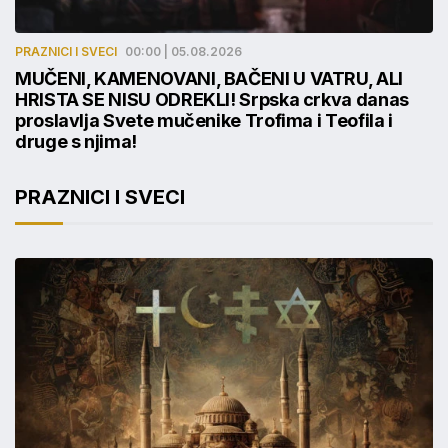
PRAZNICI I SVECI
00:00 | 05.08.2026
MUČENI, KAMENOVANI, BAČENI U VATRU, ALI
HRISTA SE NISU ODREKLI! Srpska crkva danas
proslavlja Svete mučenike Trofima i Teofila i
druge s njima!
PRAZNICI I SVECI