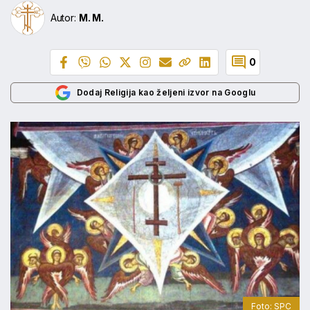
Autor:
M. M.
0
Dodaj Religija kao željeni izvor na Googlu
Foto: SPC