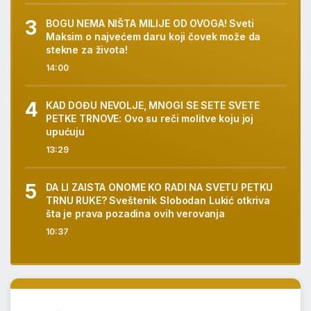
BOGU NEMA NIŠTA MILIJE OD OVOGA! Sveti
Maksim o najvećem daru koji čovek može da
stekne za života!
14:00
KAD DOĐU NEVOLJE, MNOGI SE SETE SVETE
PETKE TRNOVE: Ovo su reči molitve koju joj
upućuju
13:29
DA LI ZAISTA ONOME KO RADI NA SVETU PETKU
TRNU RUKE? Sveštenik Slobodan Lukić otkriva
šta je prava pozadina ovih verovanja
10:37