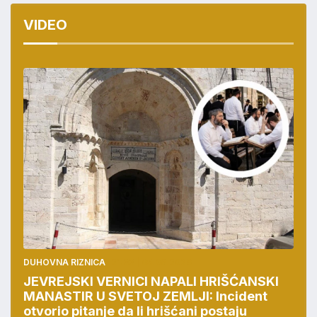
VIDEO
DUHOVNA RIZNICA
21:33 | 05.08.2026
JEVREJSKI VERNICI NAPALI HRIŠĆANSKI
MANASTIR U SVETOJ ZEMLJI: Incident
otvorio pitanje da li hrišćani postaju