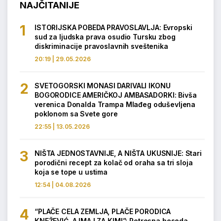
NAJČITANIJE
ISTORIJSKA POBEDA PRAVOSLAVLJA: Evropski
sud za ljudska prava osudio Tursku zbog
diskriminacije pravoslavnih sveštenika
20:19 | 29.05.2026
SVETOGORSKI MONASI DARIVALI IKONU
BOGORODICE AMERIČKOJ AMBASADORKI: Bivša
verenica Donalda Trampa Mlađeg oduševljena
poklonom sa Svete gore
22:55 | 13.05.2026
NIŠTA JEDNOSTAVNIJE, A NIŠTA UKUSNIJE: Stari
porodični recept za kolač od oraha sa tri sloja
koja se tope u ustima
12:54 | 04.08.2026
“PLAČE CELA ZEMLJA, PLAČE PORODICA
KNEŽEVIĆ, A IMA I ZA KIM!”: Potresna beseda