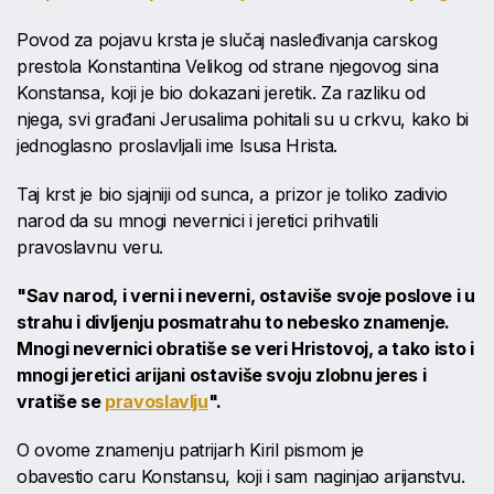
Povod za pojavu krsta je slučaj nasleđivanja carskog
prestola Konstantina Velikog od strane njegovog sina
Konstansa, koji je bio dokazani jeretik. Za razliku od
njega, svi građani Jerusalima pohitali su u crkvu, kako bi
jednoglasno proslavljali ime Isusa Hrista.
Taj krst je bio sjajniji od sunca, a prizor je toliko zadivio
narod da su mnogi nevernici i jeretici prihvatili
pravoslavnu veru.
"Sav narod, i verni i neverni, ostaviše svoje poslove i u
strahu i divljenju posmatrahu to nebesko znamenje.
Mnogi nevernici obratiše se veri Hristovoj, a tako isto i
mnogi jeretici arijani ostaviše svoju zlobnu jeres i
vratiše se
pravoslavlju
".
O ovome znamenju patrijarh Kiril pismom je
obavestio caru Konstansu, koji i sam naginjao arijanstvu.