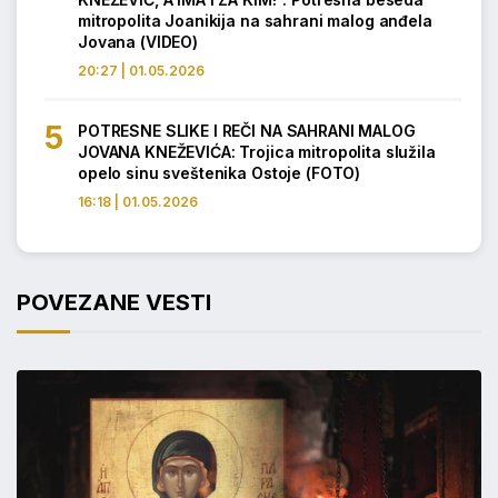
mitropolita Joanikija na sahrani malog anđela
Jovana (VIDEO)
20:27 | 01.05.2026
POTRESNE SLIKE I REČI NA SAHRANI MALOG
JOVANA KNEŽEVIĆA: Trojica mitropolita služila
opelo sinu sveštenika Ostoje (FOTO)
16:18 | 01.05.2026
POVEZANE VESTI