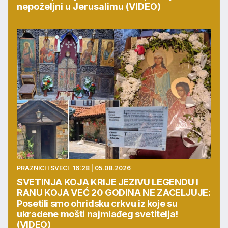
nepoželjni u Jerusalimu (VIDEO)
PRAZNICI I SVECI
16:28 | 05.08.2026
SVETINJA KOJA KRIJE JEZIVU LEGENDU I
RANU KOJA VEĆ 20 GODINA NE ZACELJUJE:
Posetili smo ohridsku crkvu iz koje su
ukradene mošti najmlađeg svetitelja!
(VIDEO)