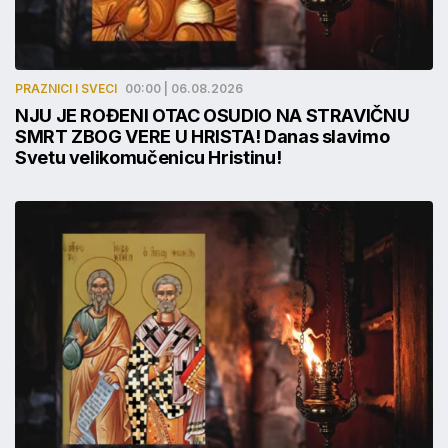
PRAZNICI I SVECI
00:00 | 06.08.2026
NJU JE ROĐENI OTAC OSUDIO NA STRAVIČNU
SMRT ZBOG VERE U HRISTA! Danas slavimo
Svetu velikomučenicu Hristinu!