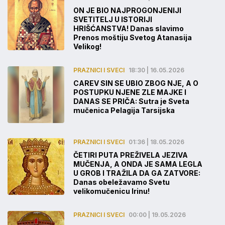
ON JE BIO NAJPROGONJENIJI
SVETITELJ U ISTORIJI
HRIŠĆANSTVA! Danas slavimo
Prenos moštiju Svetog Atanasija
Velikog!
PRAZNICI I SVECI
18:30 | 16.05.2026
CAREV SIN SE UBIO ZBOG NJE, A O
POSTUPKU NJENE ZLE MAJKE I
DANAS SE PRIČA: Sutra je Sveta
mučenica Pelagija Tarsijska
PRAZNICI I SVECI
01:36 | 18.05.2026
ČETIRI PUTA PREŽIVELA JEZIVA
MUČENJA, A ONDA JE SAMA LEGLA
U GROB I TRAŽILA DA GA ZATVORE:
Danas obeležavamo Svetu
velikomučenicu Irinu!
PRAZNICI I SVECI
00:00 | 19.05.2026