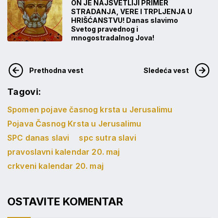
ON JE NAJSVETLIJI PRIMER
STRADANJA, VERE I TRPLJENJA U
HRIŠĆANSTVU! Danas slavimo
Svetog pravednog i
mnogostradalnog Jova!
Prethodna vest
Sledeća vest
Tagovi:
Spomen pojave časnog krsta u Jerusalimu
Pojava Časnog Krsta u Jerusalimu
SPC danas slavi
spc sutra slavi
pravoslavni kalendar 20. maj
crkveni kalendar 20. maj
OSTAVITE KOMENTAR