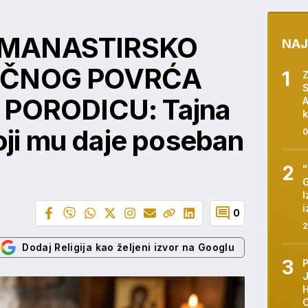
 MANASTIRSKO
NAJ
BIČNOG POVRĆA
S
 PORODICU: Tajna
A
k
koji mu daje poseban
0
G
I
i
0
2
Dodaj Religija kao željeni izvor na Googlu
H
O