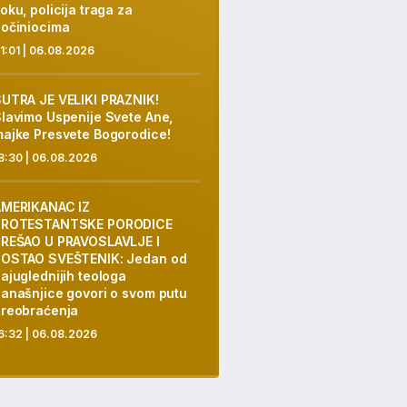
oku, policija traga za
očiniocima
1:01 | 06.08.2026
UTRA JE VELIKI PRAZNIK!
lavimo Uspenije Svete Ane,
ajke Presvete Bogorodice!
8:30 | 06.08.2026
AMERIKANAC IZ
PROTESTANTSKE PORODICE
REŠAO U PRAVOSLAVLJE I
POSTAO SVEŠTENIK: Jedan od
ajuglednijih teologa
anašnjice govori o svom putu
reobraćenja
6:32 | 06.08.2026