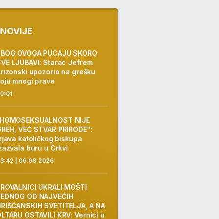
NOVIJE
ZBOG OVOGA PUCAJU SKORO
VE LJUBAVI: Starac Jefrem
rizonski upozorio na grešku
oju mnogi prave
0:01
"HOMOSEKSUALNOST NIJE
REH, VEĆ STVAR PRIRODE":
zjava katoličkog biskupa
zazvala buru u Crkvi
3:42 | 06.08.2026
PROVALNICI UKRALI MOŠTI
JEDNOG OD NAJVEĆIH
RIŠĆANSKIH SVETITELJA, A NA
LTARU OSTAVILI KRV: Vernici u