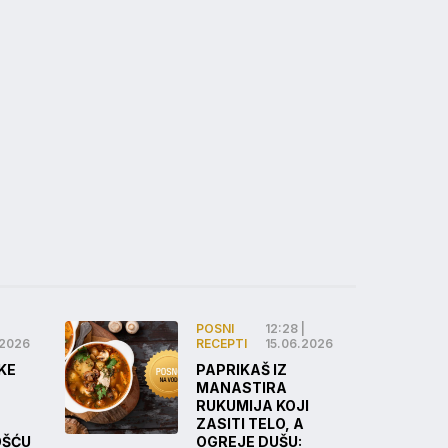
POSNI
12:28 |
.2026
RECEPTI
15.06.2026
KE
PAPRIKAŠ IZ
MANASTIRA
RUKUMIJA KOJI
ZASITI TELO, A
OŠĆU
OGREJE DUŠU: