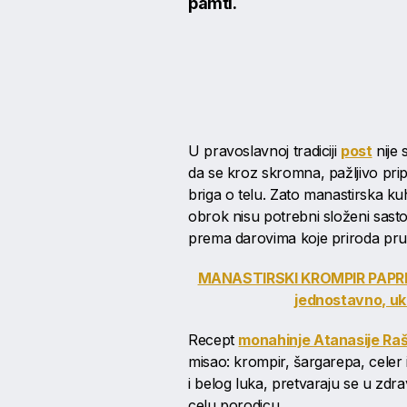
pamti.
U pravoslavnoj tradiciji
post
nije 
da se kroz skromna, pažljivo pri
briga o telu. Zato manastirska k
obrok nisu potrebni složeni sasto
prema darovima koje priroda pru
MANASTIRSKI KROMPIR PAPRIK
jednostavno, uk
Recept
monahinje Atanasije Raš
misao: krompir, šargarepa, celer
i belog luka, pretvaraju se u zdrav
celu porodicu.