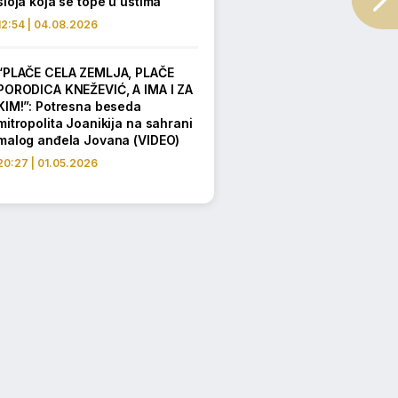
sloja koja se tope u ustima
12:54 | 04.08.2026
“PLAČE CELA ZEMLJA, PLAČE
PORODICA KNEŽEVIĆ, A IMA I ZA
KIM!”: Potresna beseda
mitropolita Joanikija na sahrani
malog anđela Jovana (VIDEO)
20:27 | 01.05.2026