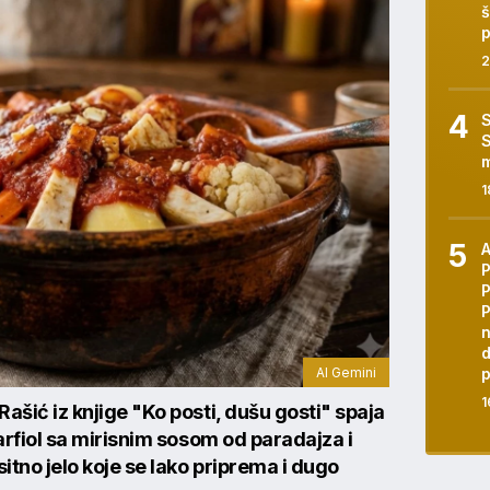
š
p
2
S
S
m
1
P
n
d
AI Gemini
p
1
ašić iz knjige "Ko posti, dušu gosti" spaja
arfiol sa mirisnim sosom od paradajza i
itno jelo koje se lako priprema i dugo