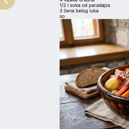
1/2 l soka od paradajza
3 čena belog luka
so