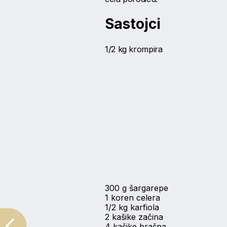
Sastojci
1/2 kg krompira
300 g šargarepe
1 koren celera
1/2 kg karfiola
2 kašike začina
4 kašike brašna