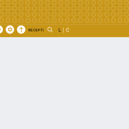
L
Ć
RECEPTI