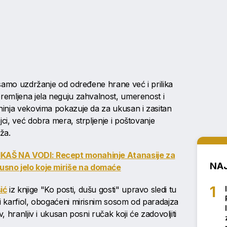
samo uzdržanje od određene hrane već i prilika
premljena jela neguju zahvalnost, umerenost i
uhinja vekovima pokazuje da za ukusan i zasitan
jci, već dobra mera, strpljenje i poštovanje
ža.
AŠ NA VODI: Recept monahinje Atanasije za
NAJ
usno jelo koje miriše na domaće
ić
iz knjige "Ko posti, dušu gosti" upravo sledi tu
 i karfiol, obogaćeni mirisnim sosom od paradajza
, hranljiv i ukusan posni ručak koji će zadovoljiti