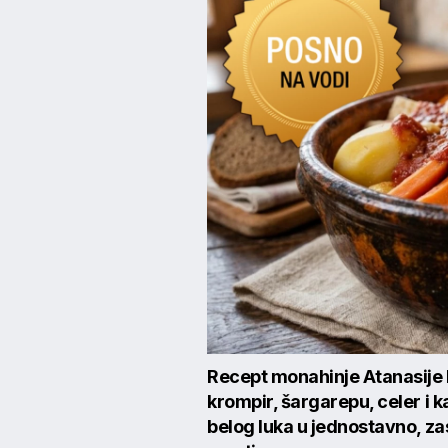
Recept monahinje Atanasije R
krompir, šargarepu, celer i k
belog luka u jednostavno, zas