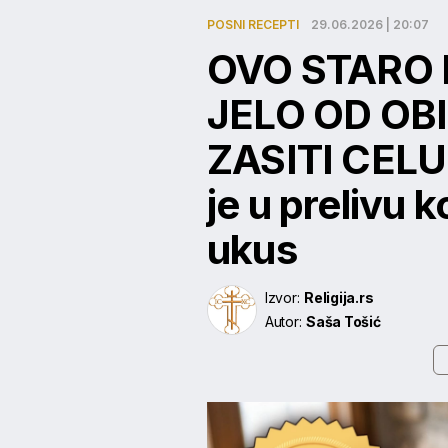
POSNI RECEPTI
29.06.2026 | 20:07
OVO STARO
JELO OD O
ZASITI CELU
je u prelivu 
ukus
Izvor:
Religija.rs
Autor:
Saša Tošić