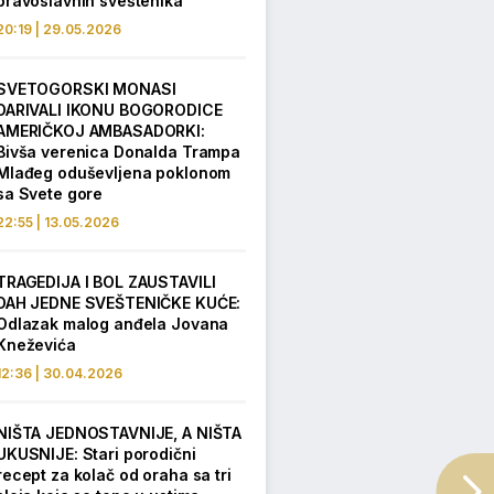
pravoslavnih sveštenika
20:19 | 29.05.2026
SVETOGORSKI MONASI
DARIVALI IKONU BOGORODICE
AMERIČKOJ AMBASADORKI:
Bivša verenica Donalda Trampa
Mlađeg oduševljena poklonom
sa Svete gore
22:55 | 13.05.2026
TRAGEDIJA I BOL ZAUSTAVILI
DAH JEDNE SVEŠTENIČKE KUĆE:
Odlazak malog anđela Jovana
Kneževića
12:36 | 30.04.2026
NIŠTA JEDNOSTAVNIJE, A NIŠTA
UKUSNIJE: Stari porodični
recept za kolač od oraha sa tri