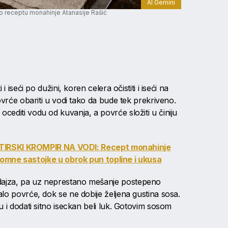
AI Gemini
 receptu monahinje Atanasije Rašić
i i iseći po dužini, koren celera očistiti i iseći na
 povrće obariti u vodi tako da bude tek prekriveno.
ocediti vodu od kuvanja, a povrće složiti u činiju
IRSKI KROMPIR NA VODI: Recept monahinje
romne sastojke u obrok pun topline i ukusa
dajza, pa uz neprestano mešanje postepeno
alo povrće, dok se ne dobije željena gustina sosa.
su i dodati sitno iseckan beli luk. Gotovim sosom